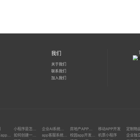
我们
关于我们
联系我们
加入我们
制
小程序是怎么盈利的
企业AI系统开发要多久
房地产APP运营
移动APP开发
定制物品
制作安卓app使用什么软件
如何创建一个类似淘宝的APP
app客服系统开发
校园app开发需求文档
机票小程序