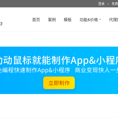
登录
●
免费
首页
案例
模板
功能&价格
代理
3