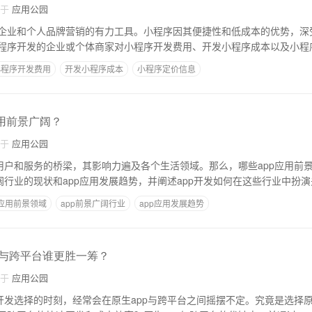
自于
应用公园
企业和个人品牌营销的有力工具。小程序因其便捷性和低成本的优势，深
程序开发的企业或个体商家对小程序开发费用、开发小程序成本以及小程
小程序开发费用
开发小程序成本
小程序定价信息
应用前景广阔？
自于
应用公园
接用户和服务的桥梁，其影响力遍及各个生活领域。那么，哪些app应用前
阔行业的现状和app应用发展趋势，并阐述app开发如何在这些行业中扮
p应用前景领域
app前景广阔行业
app应用发展趋势
生与跨平台谁更胜一筹？
自于
应用公园
开发选择的时刻，经常会在原生app与跨平台之间摇摆不定。究竟是选择原