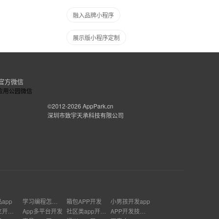
融入品牌小程序
展示版小程序定制
官方微信
©2012-2026
AppPark.cn
深圳市致宇天承科技有限公司
app
学习编程怎样入门
箱包APP开发
小男孩开发app
企业独立开发app
App多平台开发
社区类app开发价格
APP开发技术架构