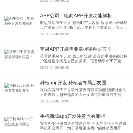
2021-02-06 09:15
孤立存在的。航运管理APP开发整合了行业各
APP公司：电商APP开发功能解析
航运管理APP开发 整合时空大数据 数据显示全球航
运产业值已经达到5千亿，早在几年前港口、航运企
业基本已经完成信息化建设，但是这些数据基本是
2021-02-06 09:30
孤立存在的。航运管理APP开发整合了行业各
苹果APP开发需要掌握哪种语言？
语音助手APP开发 线上听笑话 语音助手服务能让用
户通过指令满足自己的需求。语音助手APP开发具
备搜索信息、趣味问答、查询周边服务等服务，用
2021-02-06 09:45
户在使用语音助手的过程中，能够获得自己想要
种植app开发 种植者专属朋友圈
在线教育APP开发软件需要有哪些功能 随着社会的
不断发展，越来越多的人开发通过培训或自学提升
自身的价值，传统的教育培训方式已经无法适应移
2021-02-06 10:00
动互联网时代的需要，为了帮助人们更好的提升学
习
手机商城app开发注意点有哪些
安卓APP开发成为企业新趋势 今天的年轻人可以说
手机不会离开，为了吸引更多用户的移动应用开发
不应该重复。 APP定制开发逐渐成熟，个性化定制