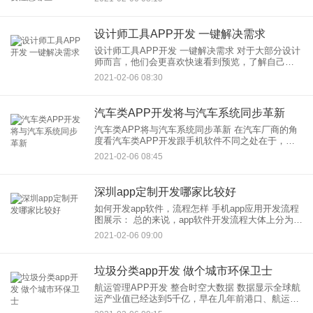
包括：1.开发社区APP的目的2.需要哪些功能3.需要
多长时
设计师工具APP开发 一键解决需求
设计师工具APP开发 一键解决需求 对于大部分设计
师而言，他们会更喜欢快速看到预览，了解自己设
计的效果。设计师工具APP开发能让设计师查看预
2021-02-06 08:30
览，也能把文件快速归类，本地存储可以让设计稿
保存
汽车类APP开发将与汽车系统同步革新
汽车类APP将与汽车系统同步革新 在汽车厂商的角
度看汽车类APP开发跟手机软件不同之处在于，车
载硬件系统目前并不具备网络空间那种无限延展
2021-02-06 08:45
性，这给app网站定制留下了不小的空间。未来的
深圳app定制开发哪家比较好
如何开发app软件，流程怎样 手机app应用开发流程
图展示： 总的来说，app软件开发流程大体上分为三
个阶段，即app开发前期，app开发中期，
2021-02-06 09:00
垃圾分类app开发 做个城市环保卫士
航运管理APP开发 整合时空大数据 数据显示全球航
运产业值已经达到5千亿，早在几年前港口、航运企
业基本已经完成信息化建设，但是这些数据基本是