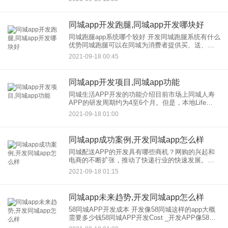
开发费用；
同城app开发跑腿,同城app开发哪块好
同城跑腿app系统哪个较好 开发同城跑腿系统有什么
优势同城跑腿可以在同城为消费者提供买、送、取
的服务你只需要选择一款跑腿系统软件，就会有专
2021-09-18 00:45
业的跑腿员帮你做事。只要不违法不危险，跑腿的
可以帮忙解决问题。
同城app开发项目,同城app功能
同城生活APP开发的功能介绍目前市场上同城人寿
APP的研发周期约为4至6个月。但是，本地Life
APP软件的研发时间会因外包研发不同、公司，研
2021-09-18 01:00
发方法不同、功能不同而有所差异。目前企业大部
分地区选择
同城app成功案例,开发同城app怎么样
同城配送APP的开发具有哪些商机？网购的兴起和
电商的不断扩张，推动了快递行业的快速发展。在
这种情况下，基于市场用户的需求，同城配送开发
2021-09-18 01:15
APP应运而生。这样的APP软件可以帮助用户实现
配送服务查询、在线
同城app未来趋势,开发同城app怎么样
58同城APP开发成本 开发像58同城这样的app大概
需要多少钱58同城APP开发Cost _开发APP像58同
城大概需要多少钱 同城，配送和app开发需要多少钱