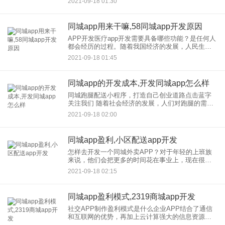
2021-09-18 01:30
同城，配送和app开
同城app用来干嘛,58同城app开发原因
APP开发医疗app开发需要具备哪些功能？是任何人
都会经历的过程。随着我国经济的发展，人民生活
水平不断提高，人们对医疗机构专业服务的需求越
2021-09-18 01:45
来越高。过去，传统的、低质量的医疗服务越来越
不能满足患者的需求
同城app的开发成本,开发同城app怎么样
同城跑腿配送小程序，打造自己创业道路点击蓝字
关注我们 随着社会经济的发展，人们对跑腿的需求
增加了，同城的跑腿服务业也增加了很多。很多想
2021-09-18 02:00
创业的人也盯上了这个项目，开始搭建自己的跑腿
平台。
同城app盈利,小区配送app开发
怎样去开发一个同城外卖APP？对于年轻的上班族
来说，他们会把更多的时间花在事业上，现在很多
年轻人其实对这些方面并不是很热衷，甚至有人说
2021-09-18 02:15
他们根本不喜欢做饭，所以在这种情况下，我们必
须利用外卖在这个到处都
同城app盈利模式,2319商城app开发
社交APP制作盈利模式是什么企业APP结合了通信
和互联网的优势，再加上云计算强大的信息资源，
借助广大终端交付服务，潜在具有巨大的商机。由