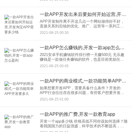
动用户。随着人们对生活追求的提高，生活服务app
将会越来越受欢迎。
一款APP开发出来后要如何开始运营,开发淘宝APP需要多少钱
APP开发制作离不开这几点一个网站做得好不好，
直接关系到后续的优化、推广、运营等一系列工
作。同样的道理，开发进程对于一个好的APP软件
2021-08-25 00:30
也是非常重要的。那么企业应该怎么做才能推出好
的APP软件呢？我们来
一款APP怎么赚钱的,开发一款app怎么盈利
2021安卓手机赚钱软件排行榜一天赚500元 无乐趣
赚钱是一款做任务赚钱的软件，也是目前奖励任务
app中较好的一款。它任务多，提成高，名气大，日
2021-08-25 00:45
薪高。不过，笔者的无乐趣赚钱也是好赚钱的app，
日收
一款APP的商业模式,一款功能简单APP开发要多久
如果想要开发APP，需要具备什么条件？开发的
APP行业往往存在很多问题，有些客户想要开发
APP，却不知道自己的需求。 因为他们不知道自己
2021-08-25 01:00
需要什么样的APP，做事的时候没有计划，所以很
容易导致项目没
一款APP的推广费,开发一款教育app
开发一个app多少钱 价格高低不同你该如何选择？随
着我国国力的日益强盛，科学技术的不断提高，时
代的不断进步，互联网技术已经走进了很多人的日