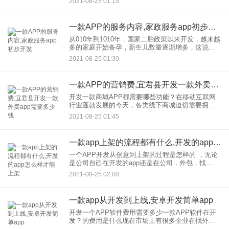
2021-08-25 01:15
常生活。如今，很多人的生活几乎离不开互联网和
电脑等一系列数字产
一款APP的服务内容,家政服务app初步开发
从010年到1010年，国家二胎政策以来开发，越来越
多的家庭开始备孕，新生儿数量逐渐增多，这说明
育儿行业必然会迎来一个发展期。 忙碌的生活让很
2021-08-25 01:30
多父母需要在养育孩子上寻求帮助，减轻负担。育
儿应用开发
一款APP的营销费,宜君县开发一款外卖app需要多少钱
开发一款商城APP都需要哪些功能？在移动互联网
行业蓬勃发展的今天，各类线下商城迫切需要拥有
开发自己的商城APP软件。 但是，如果你想在开
2021-08-25 01:45
发，使用商城应用，你必须首先在开发和公司，找
到一个合适的商城
一款app上架的流程都有什么,开发的app怎么样才能上架
一个APP开发从创意到上架的过程是怎样的 ，无论
是公司自己在开发的app还是在公司，外包，找
app，在这个过程中主要有哪些内容？ 整个APP开
2021-08-25 02:00
发流程其实总结为三个步骤：1。创意构思2。制作
APP3
一款app从开发到上线,安卓开发简单app
开发一个APP软件费用需要多少一款APP软件在开
发？的费用是什么现在市场上有很多企业在找外
包，公司开发的APP软件但是在开发公司？怎么才