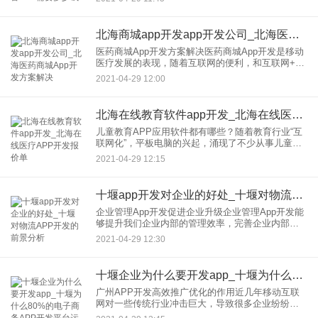
来？成功的关键依然在于，你是否尊重普通人的表
达欲，尊重普通中国人。因
北海商城app开发app开发公司_北海医药商城App开发方案解决
医药商城App开发方案解决医药商城App开发是移动
医疗发展的表现，随着互联网的便利，和互联网+的
理念深入人心，医疗事业也在向互联网得方向发
2021-04-29 12:00
展。我们可以在网上看到网上有在线医疗、在线问
诊等方式的医疗服务
北海在线教育软件app开发_北海在线医疗APP开发报价单
儿童教育APP应用软件都有哪些？随着教育行业“互
联网化”，平板电脑的兴起，涌现了不少从事儿童教
育软件的企业，关注儿童教育与移动互联网结合的
2021-04-29 12:15
商机，那么，关于儿童教育APP，都有哪些应用软
件呢？一.贝尔儿
十堰app开发对企业的好处_十堰对物流APP开发的前景分析
企业管理App开发促进企业升级企业管理App开发能
够提升我们企业内部的管理效率，完善企业内部的
管理机制，为大家提供一个系统的，规范的管理平
2021-04-29 12:30
台。对于企业来说，一个好的企业管理App开发对企
业的发展，和企
十堰企业为什么要开发app_十堰为什么80%的电子商务APP开发平台运营不起来
广州APP开发高效推广优化的作用近几年移动互联
网对一些传统行业冲击巨大，导致很多企业纷纷涉
足互联网做起了APP定制开发，但是却始终做不