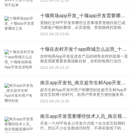
2021-04-29 12:45
好，这是为什么呢？ 很多人不明白到底问题处在了
哪，从而导致线下没做
十堰商场app开发_十堰app开发需要哪些工具
宠物社交APP开发有哪些注意事项养宠物目前已成
为家喻户晓的事情，从买宠物、养宠物再到宠物社
交，如何发掘其中的商机成为宠物电商需要考虑的
2021-04-29 13:00
问题，实现的宠物电商的新运营模式，符合未来的
发展所需。一、宠物社交
十堰在农村开发个app商城怎么运营_十堰移动商城App开发促进电商
农村电商App开发促进农产品的销售农村的发展一直
都是国家重要发展战略目标，农村的电商行业仍存
在着巨大的发展的潜力。农村电商App开发是未来的
2021-04-29 13:15
农业的发展的趋势，也是解决农村的经济落后，发
展不起来的重要步
南京app开发包_南京超市生鲜App开发对用户有哪些好处
超市生鲜App开发对用户有哪些好处超市生鲜App开
发在互联网+的时代，给用户带来更方便的服务和体
验。随着移动购物的便捷，消费者更倾向于互联网
2021-04-29 13:30
购物这样的方式。生鲜作为我们日常生活中的消费
频次较高的产品，
南京app开发需要哪些技术人员_南京视频直播APP开发报价单
开发一个APP有多少开发方式呢？在当前互联网时
代，所以不少企业都成功转型，不再依靠线下的经
营模式，而是靠新型的互联网进行经营获取利益。