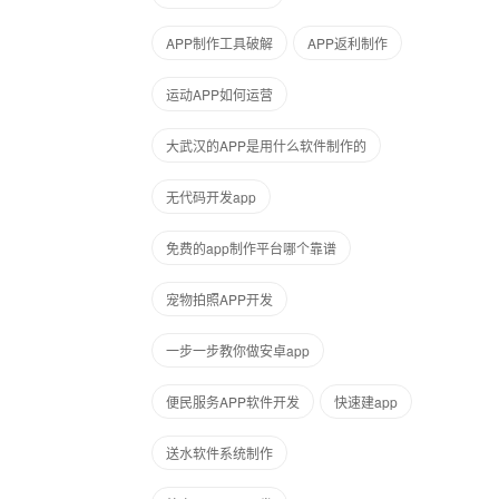
APP制作工具破解
APP返利制作
运动APP如何运营
大武汉的APP是用什么软件制作的
无代码开发app
免费的app制作平台哪个靠谱
宠物拍照APP开发
一步一步教你做安卓app
便民服务APP软件开发
快速建app
送水软件系统制作