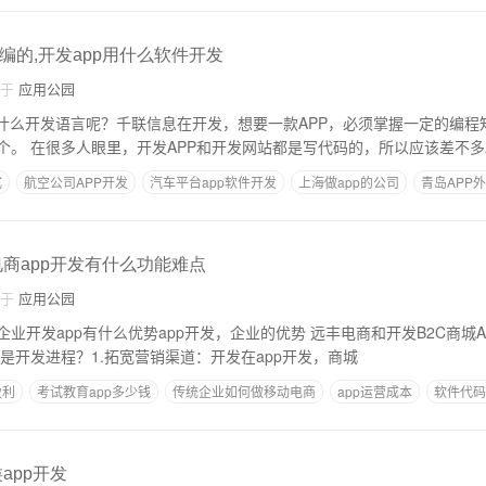
编的,开发app用什么软件开发
自于
应用公园
用什么开发语言呢？千联信息在开发，想要一款APP，必须掌握一定的编程知
语言是非常重要的一个。 在很多人眼里，开发APP和开发网站都是写代码的，所以应该差不
式
航空公司APP开发
汽车平台app软件开发
上海做app的公司
青岛APP
电商app开发有什么功能难点
自于
应用公园
p有什么优势app开发，企业的优势 远丰电商和开发B2C商城APP有什么好处？什
开发进程？ 什么是开发进程？1.拓宽营销渠道：开发在app开发，商城
盈利
考试教育app多少钱
传统企业如何做移动电商
app运营成本
软件代码
的软件
app开发