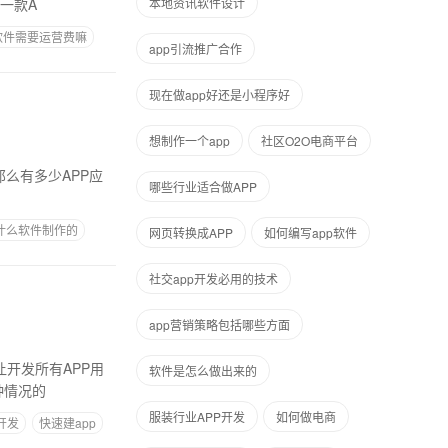
发的一款A
本地资讯软件设计
软件需要运营费嘛
app引流推广合作
现在做app好还是小程序好
想制作一个app
社区O2O电商平台
那么有多少APP应
哪些行业适合做APP
什么软件制作的
网页转换成APP
如何编写app软件
社交app开发必用的技术
app营销策略包括哪些方面
让开发所有APP用
软件是怎么做出来的
种情况的
服装行业APP开发
如何做电商
开发
快速建app