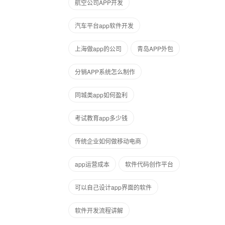
航空公司APP开发
汽车平台app软件开发
上海做app的公司
青岛APP外包
分销APP系统怎么制作
同城类app如何盈利
考试教育app多少钱
传统企业如何做移动电商
app运营成本
软件代码创作平台
可以自己设计app界面的软件
软件开发流程讲解