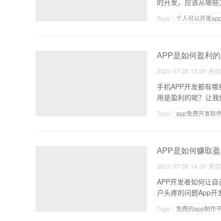
Tags:
个人可以开发ap
航班关机APP软件开发
APP是如何盈利
2021-07-28 13:45
来
手机APP开发都有哪
Tags:
app免费开发软
无代码开发app
APP是如何赚取盈
2021-07-28 14:00
来
APP开发者如何让自
户头疼的问题App
Tags:
免费的app制作
送水软件系统制作