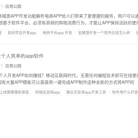
自于
应用公园
商城类APP开发功能解析电商APP给人们带来了更便捷的服务，用户可以通
要想基于软件平台，必须有高频的购物消费行为，才能让APP保持活跃的使
解
如何学会开发app
电商平台app 开发
如果想开发一个软件应该怎么弄
要什么
发个人简单的app软件
自于
应用公园
人开发APP如何赚钱？移动互联网时代，无需任何编程技术即可在线使用应用公园
有大量APP模板可以直接用一键完成APP制作这种全新的方式将APP的
p上线需要哪些审批
同城信息网app
傻瓜式安卓app开发工具
软件用什么开发
注意些什么