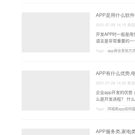
APP是用什么软件
2021-07-28 14:15
来
开发APP时一般是
Tags:
app商业变现方
分销APP系统怎么制作
APP有什么优势,
2021-07-28 14:30
来
企业app开发的优势 企业开发ap
么是
Tags:
同城类app如何
可以自己设计app界面
APP服务类,家电类