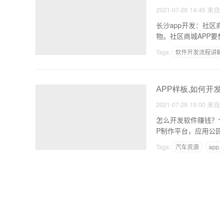
2021-07-28 14:45
来
长沙app开发：社区
物。社区商城APP
Tags:
软件开发流程讲
如果要开发一个app需
APP样板,如何开
2021-07-28 15:00
来
怎么开发软件赚钱？个
P制作平台，应用公园
Tags:
汽车资源
ap
面向用户的APP需要