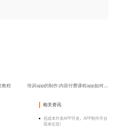
发教程
培训app的制作:内容付费课程app如何制作
相关资讯
低成本外卖APP开发，APP制作平台
简单实现！