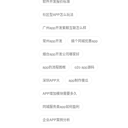
软件开发报价标准
社区型APP怎么玩法
广州app开发紫鲸互联怎么样
常州app开发
搞个同城优惠app
烟台app开发公司哪家好
app的流程图框
o2o app源码
深圳APP大
app制作傻瓜
APP增加模块需要多久
同城服务类app如何盈利
企业APP案例分析