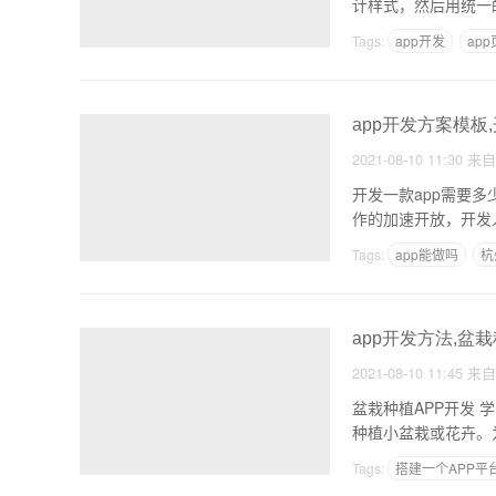
计样式，然后用统一
Tags:
app开发
ap
app开发方案模板
2021-08-10 11:30
来
开发一款app需要
作的加速开放，开发
Tags:
app能做吗
杭
APP开发的部门
app开发方法,盆栽
2021-08-10 11:45
来
盆栽种植APP开发
种植小盆栽或花卉。
Tags:
搭建一个APP平
开发的app怎么赚钱