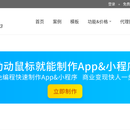
登录
●
免费
首页
案例
模板
功能&价格
代理
3