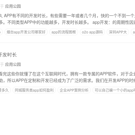
自于
应用公园
多久 APP有不同的开发时长，有些需要一年或者几个月，快的一个不到一
因为要考虑的因素很多。不同类型APP中的功能越多，开发时长越多。 app开发：的周期
p
烟台app开发公司哪家好
app的流程图框
o2o app源码
深圳APP大
p开发时长
自于
应用公园
，看完这些你就懂了在这个互联网时代，拥有一款专属的APP软件，对于企
助，所以APP在定制和开发已经成为了广泛的需求。我们在开发APP的时
要多久
同城服务类app如何盈利
企业APP案例分析
可以自己编一个小的app
地图导航APP开发