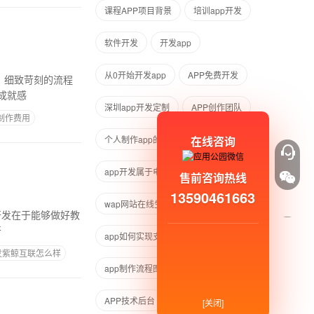
课程APP项目背景
培训app开发
软件开发
开发app
从0开始开发app
APP免费开发
新，细致苛刻的流程
成就感
深圳app开发定制
APP创作团队
制作费用
在线咨询
个人制作app的软件
app开发属于电商创业新现象吗
售前咨询热线
13590461663
wap网站在线生成app
开
app如何实现支付功能需要哪些条件
发紫鲸互联怎么样
app制作流程图
家装平台app软件
APP技术后台
傻瓜式app开发软件
[关闭]