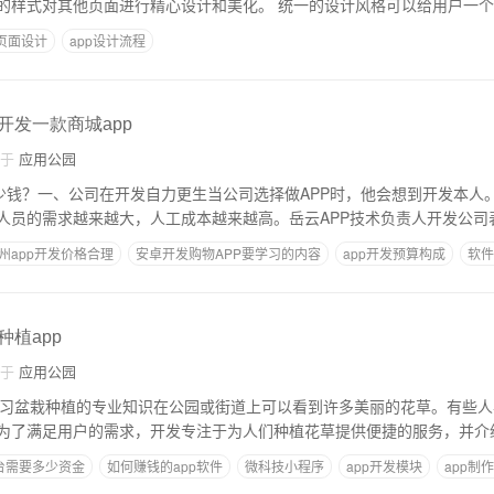
的样式对其他页面进行精心设计和美化。 统一的设计风格可以给用户一
p页面设计
app设计流程
,开发一款商城app
自于
应用公园
多少钱？一、公司在开发自力更生当公司选择做APP时，他会想到开发本人。
人员的需求越来越大，人工成本越来越高。岳云APP技术负责人开发公司
州app开发价格合理
安卓开发购物APP要学习的内容
app开发预算构成
软件
种植app
自于
应用公园
 学习盆栽种植的专业知识在公园或街道上可以看到许多美丽的花草。有些
为了满足用户的需求，开发专注于为人们种植花草提供便捷的服务，并介
台需要多少资金
如何赚钱的app软件
微科技小程序
app开发模块
app制