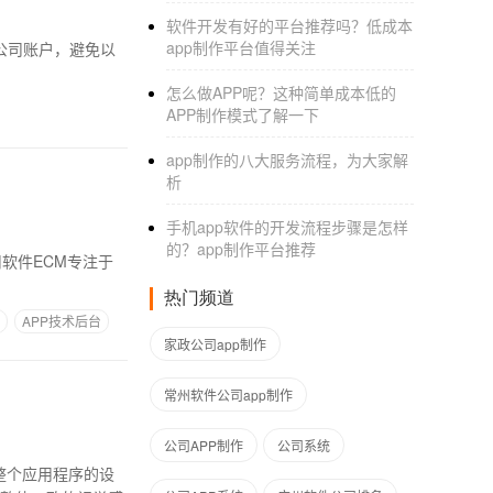
软件开发有好的平台推荐吗？低成本
app制作平台值得关注
怎么做APP呢？这种简单成本低的
APP制作模式了解一下
app制作的八大服务流程，为大家解
析
手机app软件的开发流程步骤是怎样
的？app制作平台推荐
热门频道
APP技术后台
家政公司app制作
常州软件公司app制作
公司APP制作
公司系统
整个应用程序的设