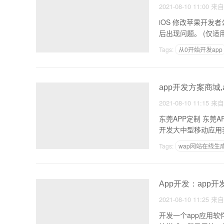
2021-08-10 11:00
来
iOS 修改苹果开发者公司账号(Apple ID 更换)公司走之前申请开发账户的人，需要更改开发的公司账户，避免以
后出现
Tags:
从0开始开发app
app开发属于电商创业
app开发方案商城
2021-08-10 11:15
来
东莞APP定制 东莞APP开发 东
开发大中型移动应用
Tags:
wap网站在线生成
傻瓜式app开发软件
App开发：app
2021-08-10 11:25
来
开发一个app应用