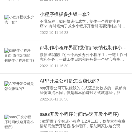
业使用。 4.微信编辑功能，在
小程序模板多少钱一套?
不懂编程，如何快速低成本，制作一个微信小程
序？ 有时候为了减少小程序开发所需要消耗的时
间，为了降低
2022-10-11 16:23
ps制作小程序界面(微信gif表情包制作小程序推荐)
微信里就能用的五个高效办公小程序 1，一键工作日
志和任务，一键工作日志和任务是一个省心省事的
办公室工具。使用起来非常简单。员工可以利用工
2022-10-11 16:30
作日志功能，记录工作内容，写入需要协调的工作
内容。只邀请你
APP开发公司是怎么赚钱的?
app开发公司可以赚钱的方式还是比较多的，虽然有
些侧重点不同，但是基本的赚钱方式就那些，那么
APP开发公司是怎么赚钱的呢？ 一、定制开发app
2022-10-11 16:56
这种赚钱方式
saas开发小程序时间(快速开发小程序)
: 微盟做了个智店小程序 1.2月11日，魏梦宣布在疫
情期间免费开通直播小程序，帮助商家快速变现直
播卖货，并推出免流量费、空间使用费、提成等一