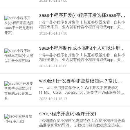
2022-10-11 17:00
系列措施费用。在魏梦后台创建直播，用户可通
过“魏梦直
saas小程序开发(小程序开发选择saas平台还是定制开发)
: 清丰县小程序名片售价 1.从互补场景来看，自从小
程序出来后，业内就有传言小程序将取代app。关于
这个观点网上也有很多具体的分析，这里就不详细
2022-10-11 17:30
分析了。如果用一个词来区分，那就是app重功能类
型
saas小程序制作成本高吗(个人可以注册小程序吗)
: 清丰县小程序名片售价 1.从互补场景来看，自从小
程序出来后，业内就有传言小程序将取代app。关于
这个观点网上也有很多具体的分析，这里就不详细
2022-10-11 18:00
分析了。如果用一个词来区分，那就是app重功能类
型
web应用开发要学哪些基础知识？常用的web开发工具
一、web应用开发学什么？ Web开发不仅要学习
HTML、CSS、JavaScript，还要学习Web服务器和
web框架，学习相关的数据库知识和SQL语法。另
2022-10-11 18:17
外，也需要了解相关的TCP
seo小程序开发(小程序开发)
: 营销型百度小程序的典型特点 1.百度小程序特色商
品展示和营销导流。 2.数据与站点数据完全连接，
可移至小程序；小程序支持平滑升级；小程序板块