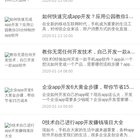
2020-01-13 09:00
公司是大家关系的问题。App开发公司哪家好？如何
选择靠谱
如何快速完成app开发？应用公园教你10分钟制作app软件
在全新的移动互联网时代，手机成为重要的生活工
具，对传统企业来说，用户消费方式的变化直接导
致营销模式的变化，这其中，外卖行业明显不过
2020-01-13 10:00
了。现在的白领阶层，大家通过手机app软件点餐已
经成为日常习惯，方便的
教你无需任何开发技术，自己开发一款app软件
0技术0经验如何开发一款手机app软件？app从一个
想法如何变成一个产品，需要哪些流程步骤？app开
发的方式比较多，开发的技术选择也很多，不同的
2020-01-14 08:00
人可以会有不同的方法，这里回忆一下我个人的app
开发方法
企业app开发6大黄金步骤，帮你节省15万成本
企业如何开发自己的app呢？现在app这么火，开发
一个企业app需要多少钱呢？企业app开发需要哪些
步骤，如何准备？这里为大家详细介绍一下，企业
2020-01-14 09:00
app开发中的那些关键的步骤：企业app开发，一般
可以分
0技术自己进行app开发赚钱项目大全
现如今，手机在大家的生活中越来越重要，各种app
软件开始改变我们的生活，很多企业及创业者为了
赚钱，都开始选择开发自己的app。app面对的人群