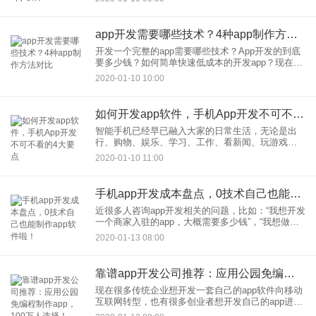
业的开发技术，自己也能制作出专业的手机app软
件，手机
app开发需要哪些技术？4种app制作方法对比
开发一个完整的app需要哪些技术？App开发的到底
要多少钱？如何简单快速低成本的开发app？现在，
市场上的app开发可以分为4种不同的app开发方式，
2020-01-10 10:00
不同的app开发方式，对app技术、开发人员、开发
如何开发app软件，手机App开发不可不看的4大要点
智能手机已经早已融入大家的日常生活，无论是出
行、购物、娱乐、学习、工作、看新闻、玩游戏等
等，都离不开各种各样的手机app，手机app为大家
2020-01-10 11:00
打开了移动互联网时代新生活的大门，app开发自然
成为众多企业及
手机app开发成本盘点，0技术自己也能制作app软件啦！
近很多人咨询app开发相关的问题，比如：“我想开发
一个商家入驻的app，大概需要多少钱”，“我想做一
个类似美团的app，可以送外卖，成本大概多
2020-01-13 08:00
少”、“我有一个非常好的创意.......做出来要多少钱”
靠谱app开发公司推荐：应用公园免编程制作app，100万人选择！
现在很多传统企业想开发一套自己的app软件向移动
互联网转型，也有很多创业者想开发自己的app进行
资源整合、创业赚钱。如何找到一家优质的app开发