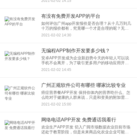
2021-02-02 14:15
的编程能力。 编程折纸APP开发功能特点介绍 1、
附带初学课程
有没有免费开发APP的平台
如何评估广州app开发报价是否合理？从十几万到几
十万的报价都有，究竟哪一个才是合理的呢？无论
是APP模板开发还是APP定制开发都是一样的。就
2021-02-02 14:30
应该先明确自己的功能需求，进而去评估APP开发
公司给的报价是
无编程APP制作开发要多少钱？
安卓APP开发成为企业新趋势今天的年轻人可以说
手机不会离开，为了吸引更多用户的移动应用开发
不应该重复。 APP定制开发逐渐成熟，个性化定制
2021-02-02 14:45
移动应用已成为主流趋势。我相信随着发展，企业
的自我特征会有更多
广州正规软件公司有哪些 哪家比较专业
癌症营养餐APP开发 保持你体内的营养吃什么、怎
么吃对于健康的人群来说，只是和变美的附加需
求，这方面的指导是必不可少的。 癌症营养餐APP
2021-02-02 15:00
开发功能特点介绍 1、解决吃什么问题：通过互联网
平台营养师可
网络电话APP开发 免费通话我看行
农业生产APP开发 切入广阔市场数据农业目前市场
还处于教育阶段，但是未来商品化农业企业可能会
成为大数据为导向的公司，数据农业领域给创业者