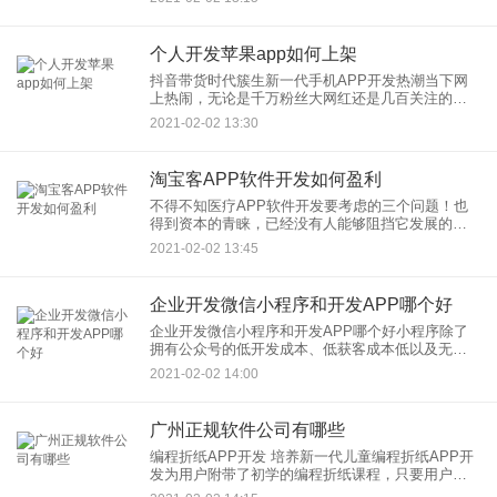
是说APP开发定制公司的产品要所有人都在用才是
好产品。 如果想
个人开发苹果app如何上架
抖音带货时代簇生新一代手机APP开发热潮当下网
上热闹，无论是千万粉丝大网红还是几百关注的个
人小主播，2020年时代变迁，很多传统行业冲击严
2021-02-02 13:30
重，一个时代的发展，必定带来一个新机遇的突飞
猛进，手机APP开
淘宝客APP软件开发如何盈利
不得不知医疗APP软件开发要考虑的三个问题！也
得到资本的青睐，已经没有人能够阻挡它发展的脚
步。服务管理以及在线获客，运营上面要做好，需
2021-02-02 13:45
要丰富的经验来支撑才可以。下面小编告诉大家不
得不知医疗软件开发要考
企业开发微信小程序和开发APP哪个好
企业开发微信小程序和开发APP哪个好小程序除了
拥有公众号的低开发成本、低获客成本低以及无需
下载等优势，在服务请求延时与用户使用体验是都
2021-02-02 14:00
得到了较大幅度的提升，使得其能够承载跟复杂的
服务功能以及使用户获得
广州正规软件公司有哪些
编程折纸APP开发 培养新一代儿童编程折纸APP开
发为用户附带了初学的编程折纸课程，只要用户上
手之后就能做出相当好玩的操作来，也能培养孩子