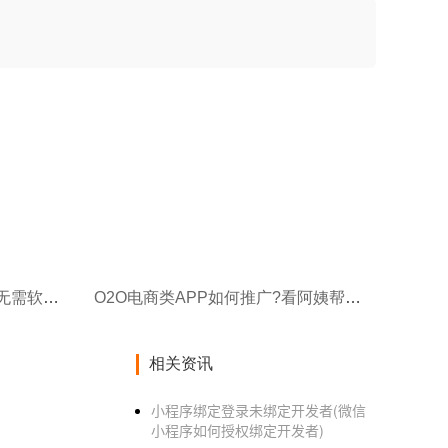
安卓iOS软件免编程开发步骤,无需软件编程开发APP教程
O2O电商类APP如何推广?看阿姨帮如何获取用户方案
相关资讯
小程序绑定登录未绑定开发者(微信
小程序如何授权绑定开发者)