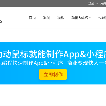
登录
●
免费
首页
案例
模板
功能&价格
代理
3