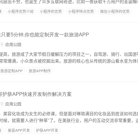
讯层出不穷，也诞生了众多互联网奇迹，比如一夜获取千万用户的圣诞帽
哪
小程序优势介绍
小程序的优势
小程序特点优势
微信小程序的优势
:只要5分钟,你也能定制开发一款旅游APP
自于
应用公园
提高，旅游成了大家节假日缓解压力的项目之一，自驾游、骑行、出国游
常常爆满，小众景点被挖掘出来。旅游的核心也从传统的游山看水变为体
旅游定制APP
旅游APP制作
美容护肤APP快速开发制作解决方案
自于
应用公园
，美容化妆成为女生的必修课，但是面对琳琅满目的化妆品到底该如何选
时候，就需要人进行“种草”了。在美肤行业，用户的互动交流非常重要，
发
美容APP开发
护肤APP开发