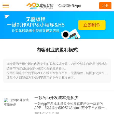
--免编程制作App
注册
内容创业的盈利模式
本专题为应用公园的内容创业的盈利模式专题，内容全部来自应用公园精心
选择与内容创业的盈利模式相关的最新资讯。
应用公园是专业的手机APP在线开发制作平台，无需编程，纯图形化操作，
让每个人都能成为手机APP应用的制作者和发布者。
一款App开发成本​是多少
一款App开发成本是多少如果真正想做一款好的
APP，那就得考虑IOS和Android两个平台各做一个
APP，同时选择一个好的开发团队，这个很重要，
2021-01-12 11:30