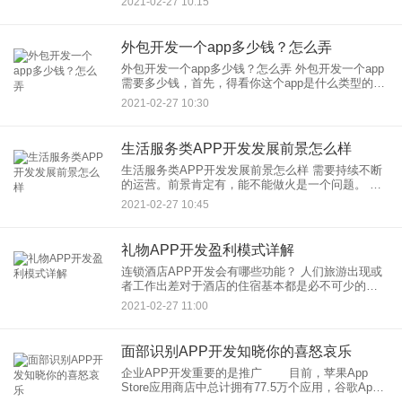
2021-02-27 10:15
移动应用已成为主流趋势。我相信随着发展，企业
的自
外包开发一个app多少钱？怎么弄
外包开发一个app多少钱？怎么弄 外包开发一个app
需要多少钱，首先，得看你这个app是什么类型的，
具体有哪些功能，不能功能的app所需要的费用是不
2021-02-27 10:30
同的，如【应用
生活服务类APP开发发展前景怎么样
生活服务类APP开发发展前景怎么样 需要持续不断
的运营。前景肯定有，能不能做火是一个问题。 为
数不多，你需要有一个APP， 较好自己有研发能
2021-02-27 10:45
力，或找到一个合适的一键生成APP的平
礼物APP开发盈利模式详解
连锁酒店APP开发会有哪些功能？ 人们旅游出现或
者工作出差对于酒店的住宿基本都是必不可少的，
经济的发展，酒店的住宿方式也是变得更加多样，
2021-02-27 11:00
便捷，各种的连锁酒店APP开发，民宿类APP这
面部识别APP开发知晓你的喜怒哀乐
企业APP开发重要的是推广 目前，苹果App
Store应用商店中总计拥有77.5万个应用，谷歌App
Store中的应用数量也在不断增加。但在如今浩如烟