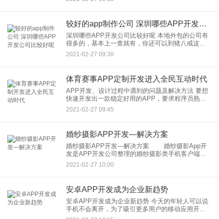
事。棋类赛事APP开发集合了实时对弈、线上教学
较好的app制作公司 深圳哪些APP开发公司比较好呢
深圳哪些APP开发公司比较好呢 本地外包的公司有
很多的，基本上一查就有，你还可以到猪八戒这些
上面去搜一下，更加多； 2. 做APP其实不一定要在
2021-02-27 09:30
本地找，这个本地找制作商已经是几年
体育赛事APP定制开发进入全民互动时代
APP开发、设计过程中遇到的问题及解决方法 要想
快速开发出一款稳定好用的APP，要求程序员熟悉
运用APP开发环境、开发工具、函数库；要敢于不
2021-02-27 09:45
断试错，在开发过程中遇到问题，解决问题中积
婚纱摄影APP开发—解决方案
婚纱摄影APP开发—解决方案 婚纱摄影App开
发是APP开发公司整理的婚纱摄影类手机客户端解
决方案。客户可根据需要灵活选择功能模块，个性
2021-02-27 10:00
化组合，较大程度体现不
安卓APP开发成为企业新趋势
安卓APP开发成为企业新趋势 今天的年轻人可以说
手机不会离开，为了吸引更多用户的移动应用开发
不应该重复。 APP定制开发逐渐成熟，个性化定制