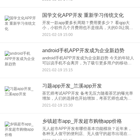
针对几个主要的圈子来展开分享，主要强调好友之
国学文化APP开发 重新学习传统文化
开发一款app要多长周期？费用要多少？ 看qpp大
小，小软件几个月费用也不是很高，大的0.0让我来
给你算一算：传统的APP开发周期长、成本高、技
2021-02-19 15:00
术要求严格，而且维
android手机APP开发成为企业新趋势
android手机APP开发成为企业新趋势 今天的年轻人
可以说手机不会离开，为了吸引更多用户的移动应
用开发不应该重复。 APP定制开发逐渐成熟，个性
2021-02-19 15:15
化定制移动应用已成为主流趋势。我相
习题app开发_兰溪app开发
茶艺师考试APP开发 备考无压力随着茶艺的曝光率
增加，人们的选择也开始增加，考茶艺师也成为从
业人士的选择。成为茶艺师没有障碍。2. 丰富的习
2021-02-19 15:30
题：历年真题练习、每日一练、快速练习、考点练
习、做题记录等多
乡镇超市app_开发超市购物app价格
无人超市APP开发有哪些基本功能模块？近年来，
各种无人值守的便利店、无人值守的超市出现在人
们的生活中，人们可以通过APP到商店购物，自己