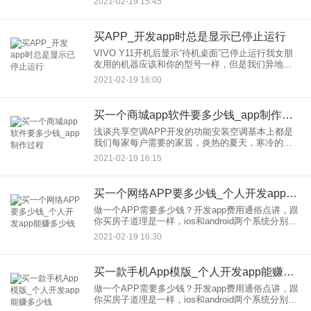
2021-02-19 15:45
购物，自助结账。无人便利店的出现，不仅节省了
商家的劳动力成本，这
买APP_开发app时总是显示已停止运行
VIVO Y11开机后显示“待机桌面”已停止运行我女朋
友用的机器应该和你的型号一样，但是我们异地，
我没有用过她的手机，不过我查了下配置，以我对
2021-02-19 16:00
手机的了解，Y11的512内存应该是根本运行不了现
在的应用
买一个商城app软件要多少钱_app制作过程
浅谈共享空调APP开发的功能安装空调基本上都是
我们每家每户需要的家居，炎热的夏天，寒冷的冬
天，我们都需要空调里降温和取暖。租房子买一台
2021-02-19 16:15
空调好像有点不太现实，只要交押金，工作人员就
会上门装置帮忙安装好的
买一个网络APP要多少钱_个人开发app能赚多少钱
做一个APP需要多少钱？开发app费用通俗点讲，跟
你买房子道理是一样，ios和android两个系统分别是
两座房子，你是买一套还是二套都买，预算上肯定
2021-02-19 16:30
会不一样，至于具体计算费用，还要按照房子的装
修要求
买一款手机App模版_个人开发app能赚多少钱
做一个APP需要多少钱？开发app费用通俗点讲，跟
你买房子道理是一样，ios和android两个系统分别是
两座房子，你是买一套还是二套都买，预算上肯定