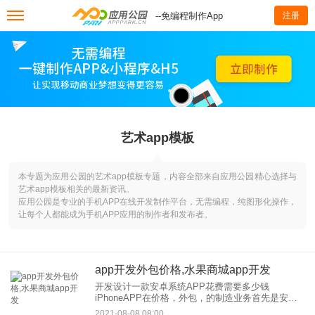
--免编程制作App
注册
艺术app模板
本专题为应用公园的艺术app模板专题，内容全部来自应用公园精心选择与
艺术app模板相关的最新资讯。
应用公园是专业的手机APP在线开发制作平台，无需编程，纯图形化操作，
让每个人都能成为手机APP应用的制作者和发布者。
app开发外包价格,水果商城app开发
开发设计一款安卓系统APP花费需要多少钱
iPhoneAPP在价格，外包，的制造业务首先是安卓
APP/iPhoneAPP应用的多样性，让我们来把握一下
2021-08-08 08:00