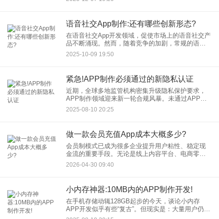
发的用户需求以及严格的安全标准，大型企业APP
制作绝非易事。选择一
语音社交App制作:还有哪些创新形态?
在语音社交App开发领域，促使市场上的语音社交产
品不断涌现。然而，随着竞争的加剧，常规的语音
社交模式已难以满足用户日益多样化的需求。那
2025-10-09 19:50
么，在语音社交App制作方面，还有哪些创新形态值
得探索呢？
紧急!APP制作必须通过的新隐私认证
近期，全球多地监管机构密集升级隐私保护要求，
APP制作领域迎来新一轮合规风暴。未通过APP新
隐私认证的应用，不仅面临巨额罚款（部分案例罚
2025-08-10 20:25
款高达应用年收入4%），更可能被应用商店强制下
架，用户信任崩塌。
做一款会员充值App成本大概多少?
会员制模式已成为很多企业提升用户粘性、稳定现
金流的重要手段。无论是线上内容平台、电商零
售，还是线下的健身、美容行业，拥有一款专属的
2026-04-30 09:40
会员充值App，正在成为连接用户与服务的关键入
口。那么，做一款会员充值
小内存神器:10MB内的APP制作开发!
在手机存储动辄128GB起步的今天，谈论小内存
APP开发似乎有些“复古”。但现实是：大量用户仍在
使用存储空间有限的旧设备，流量敏感地区用户青