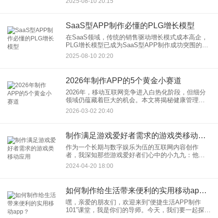
2025-08-10 20:15
睐轻量应用，工具类APP用户追求即开即用。10MB
内的APP
SaaS型APP制作必懂的PLG增长模型
在SaaS领域，传统的销售驱动增长模式成本高企，
PLG增长模型已成为SaaS型APP制作成功突围的关
键路径。它不仅仅是获客策略，更是以产品为核心
2025-08-10 20:20
的增长哲学。 PLG对SaaS型AP
2026年制作APP的5个黄金小赛道
2026年，移动互联网竞争进入白热化阶段，但细分
领域仍蕴藏着巨大的机会。本文将揭秘健康管理、
本地生活服务、绿色消费、AI社交、元宇宙五大潜
2026-03-02 20:40
力赛道，结合行业数据与成功案例，解析做APP的
核心逻辑与APP
制作满足游戏爱好者需求的游戏类移动应用
作为一个长期与数字娱乐为伍的互联网内容创作
者，我深知那些游戏爱好者们心中的小九九：他们
想要的不仅仅是一个简单的游戏移动应用，而是一
2024-04-20 18:00
个可以让他们沉浸式体验各种游戏乐趣的全方位平
台。好吧，让我们聊聊如何制
如何制作给生活带来便利的实用移动app？
嘿，亲爱的朋友们，欢迎来到“便捷生活APP制作
101”课堂，我是你们的导师。今天，我们要一起探索
如何打造那些能够简化我们日常琐事，甚至为生活