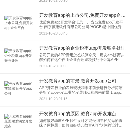
2021-10-23 00:30
教育组织开发教育应用的想法有所帮助。 一、如何
利用教育AP
开发教育app的上市公司,免费开发app企业平台
优质免费app开发平台汇总一、当当免费app开发平
台 南京侯建软件有限公司公司(HOGE)是中国优秀的
新媒体产品和技术服务提供商，总部位于江苏省南
2021-10-23 00:45
京市雨花大道2号邦宁科技园。公司开发了一批具有
自主
开发教育app的企业税率,app开发账务处理
公司开发的APP费用怎么核算今天，用友erp就要讲
解如何在这个自由企业合理避税技巧中计算APP在
开发，公司的费用的税务实务。如何计算开发，公
2021-10-23 01:00
司， app费用本文通过图文教程讲解了合理避税的免
费知识和企
开发教育app的前景,教育开发app公司
APP开发行业的发展现状和未来前景进行分析简洁
分析了app开发工业的发展现状和未来前景 1.app制
作和公司喜忧参半。开发和公司的国产应用数量非
2021-10-23 01:15
常多，市场竞争激烈。投资少，利润快，还可
开发教育app的原因,教育app开发难点
如何做好幼教APP软件设计才能受到年轻父母的青
睐？原标题：如何做好幼儿教育APP软件的设计才
能受到年轻家长的青睐？涵盖了人们的日常生活，