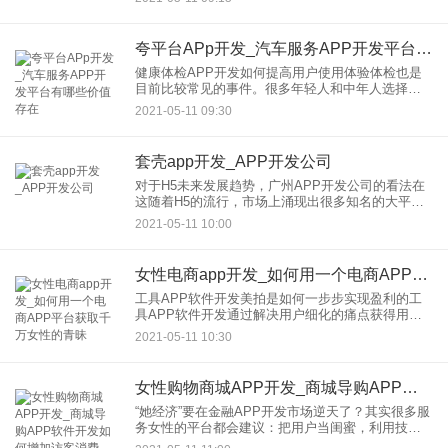
中还是合理的。毕竟有人租自行车，押金还是可以
退的。
夸平台APp开发_汽车服务APP开发平台有哪些价值存在
健康体检APP开发如何提高用户使用体验体检也是
目前比较常见的事件。很多年轻人和中年人选择通
过体检了解自己的身体素质，非常关心自己的身体
2021-05-11 09:30
状况。如果发现一些不良症状，较好及时就医或尽
快制定相关调整方案。基
套壳app开发_APP开发公司
对于H5未来发展趋势，广州APP开发公司的看法在
这随着H5的流行，市场上涌现出很多知名的大平台
的H5作品，一些能瞬间吸引眼球的H5作品在企业，
2021-05-11 10:00
生产，如潘婷、宝马、麦当劳等。从形式上讲，因
为H5能迅速吸
女性电商app开发_如何用一个电商APP平台获取千万女性的青昧
工具APP软件开发美拍是如何一步步实现盈利的工
具APP软件开发通过解决用户细化的痛点获得用
户。与电商应用程序相比，它甚至让用户哭着说工
2021-05-11 10:30
具应用程序已经死了。事实上，这个工具的应用可
以通过社区，增加用户的
女性购物商城APP开发_商城导购APP软件开发如何增加访客消费
“她经济”要在金融APP开发市场逆天了？其实很多服
务女性的平台都会建议：把用户当闺蜜，利用技术
和大数据，分析闺蜜的行为模式，根据数据变化了