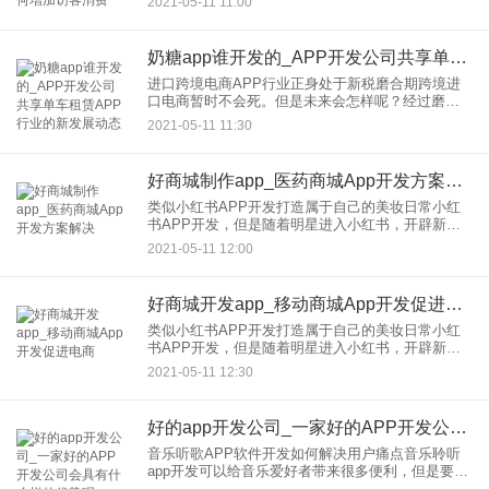
2021-05-11 11:00
解其心理需求和购买动机，形成高壁垒的信用和购
物偏好预测模型。由
奶糖app谁开发的_APP开发公司共享单车租赁APP行业的新发展动态
进口跨境电商APP行业正身处于新税磨合期跨境进
口电商暂时不会死。但是未来会怎样呢？经过磨合
缓冲期，电商？跨境呢？更多的企业人会选择电商
2021-05-11 11:30
进行跨境提价和一般贸易，但产品丰富度会受到限
制，因为很难在短时间内
好商城制作app_医药商城App开发方案解决
类似小红书APP开发打造属于自己的美妆日常小红
书APP开发，但是随着明星进入小红书，开辟新的
电商模式，很多人可以有一定的平台来记录自己的
2021-05-11 12:00
日常化妆和护肤活动。如今的小红书APP已经不再
局限于用户美颜的日
好商城开发app_移动商城App开发促进电商
类似小红书APP开发打造属于自己的美妆日常小红
书APP开发，但是随着明星进入小红书，开辟新的
电商模式，很多人可以有一定的平台来记录自己的
2021-05-11 12:30
日常化妆和护肤活动。如今的小红书APP已经不再
局限于用户美颜的日
好的app开发公司_一家好的APP开发公司会具有什么样的优势呢
音乐听歌APP软件开发如何解决用户痛点音乐聆听
app开发可以给音乐爱好者带来很多便利，但是要做
出让所有人都满意的好产品并不容易。毕竟每个人