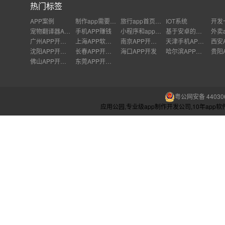
热门标签
APP案例
制作app需要美工吗
旅行app首页内容
IOT系统
宠物翻译器APP开发
手机APP赚钱
小程序和app的差别
基于安卓的体育资讯app开发
广州APP开发公司
上海APP软件开发公司
南京APP开发外包
天津手机APP开发
沈阳APP开发公司
长春APP开发价格
海口APP开发
哈尔滨APP开发
佛山APP开发公司
东莞APP开发公司
粤公网安备 440306
应用公园,专业级app制作开发公司,10年ap