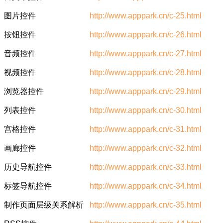
图片控件
http://www.apppark.cn/c-25.html
按钮控件
http://www.apppark.cn/c-26.html
音频控件
http://www.apppark.cn/c-27.html
视频控件
http://www.apppark.cn/c-28.html
浏览器控件
http://www.apppark.cn/c-29.html
列表控件
http://www.apppark.cn/c-30.html
宫格控件
http://www.apppark.cn/c-31.html
画廊控件
http://www.apppark.cn/c-32.html
历史导航控件
http://www.apppark.cn/c-33.html
标签导航控件
http://www.apppark.cn/c-34.html
制作页面层级关系解析
http://www.apppark.cn/c-35.html