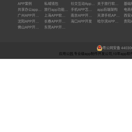
APP案例
私域钱包
社交互动App软件开发
关于旅行软件的风险
共享办公app开发
旅行app功能介绍
手机APP怎么盈利
app后端架构
电商
广州APP开发公司
上海APP软件开发公司
南京APP开发外包
天津手机APP开发
沈阳APP开发公司
长春APP开发价格
海口APP开发
哈尔滨APP开发
佛山APP开发公司
东莞APP开发公司
粤公网安备 440306
应用公园,专业级app制作开发公司,10年ap