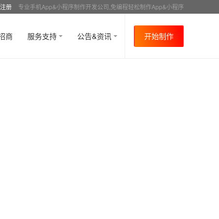
注册
专业手机App&小程序制作开发公司,免编程轻松制作App&小程序
招商
服务支持
公告&资讯
开始制作