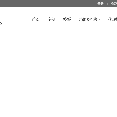
登录
●
免费
首页
案例
模板
功能&价格
代理
3