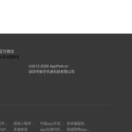
官方微信
©2012-2026
AppPark.cn
深圳市致宇天承科技有限公司
APP开发外包平台
提高小程序流量
中国app开发企业
安卓编程软件推荐
儿童阅读APP推荐
多端体验
app在国内外的发展状况
商城购物app多少钱