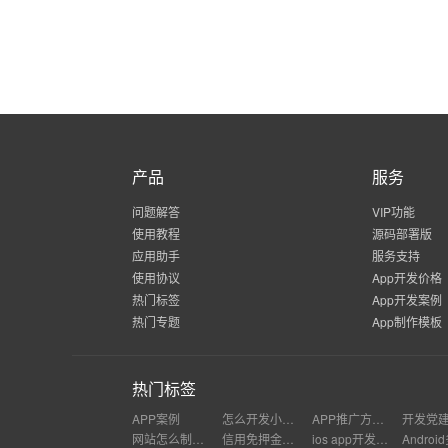
产品
服务
问题解答
VIP功能
使用教程
源码部署版
应用助手
服务支持
使用协议
App开发价格
热门标签
App开发案例
热门专题
App制作模板
热门标签
APP案例
怎么开发小型app
APP推广方案费用
网站怎么制作成app
信用免押金怎么对接
ios app开发用什么编程语言