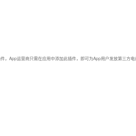
，App运营商只需在应用中添加此插件，即可为App用户发放第三方电