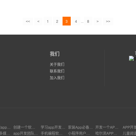
1
2
3
4
...
8
<<
<
>
>>
我们
关于我们
联系我们
加入我们
开发党建app策划案
创建一个软件需要什么技术
学习app开发技术
家装App必备功能
开发一个APP需要多少钱个工程师
Android多媒体功能
app开发团队分工
手机编程软件app
小程序用户召回
哈尔滨APP开发公司哪家好