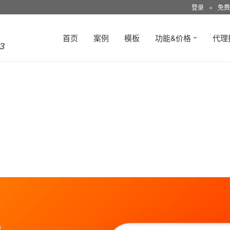
登录
●
免费
首页
案例
模板
功能&价格
代理
3