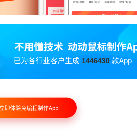
已为各行业客户生成
款App
1446430
立即体验免编程制作App