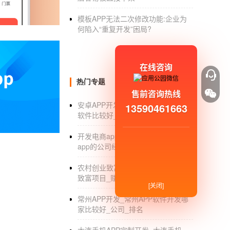
模板APP无法二次修改功能:企业为
何陷入“重复开发”困局?
酒店app开发
流程是怎样
在线咨询
热门专题
1、酒店品牌展示
售前咨询热线
客户通过这个APP，用户可以为数不多时间了
安卓APP开发_安卓APP开发用什么
13590461663
软件比较好_零基础入门_制作教程
2、在线预订
开发电商app的公司_网络开发电商
通过酒店APP，用户可以在线支付、订房。
app的公司经营范围_排行
3、在线跟酒店客服沟通。
农村创业致富项目_适合在农村创业
致富项目_赚钱方式
4、酒店服务
[关闭]
常州APP开发_常州APP软件开发哪
用户在酒店内可以通过APP下单，预定酒店的
家比较好_公司_排名
5、其他服务