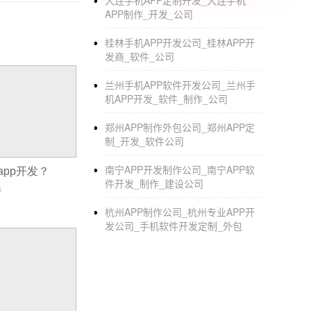
大连手机APP定制开发_大连手机
APP制作_开发_公司
在酒店APP上，可以发现其他的周边的其他服
桂林手机APP开发公司_桂林APP开
发商_软件_公司
配音APP开发
场景化的配音工具魅力
兰州手机APP软件开发公司_兰州手
机APP开发_软件_制作_公司
专业是每个行业都需要的，这样能事半功倍。配
作，让场景化变成一种可能。
配音APP开发
功
郑州APP制作外包公司_郑州APP定
搭配，还能同步导出MP3以及歌词文件，可以
制_开发_软件公司
的英语配音，书籍、新闻，这些配音可以让用
南宁APP开发制作公司_南宁APP软
app开发？
务。4. 配音指南：对配音不熟悉的用户，可以
件开发_制作_建设公司
0
导出所有配音文件，一键分享给自己身边的朋友
杭州APP制作公司_杭州专业APP开
加简单高效。
发公司_手机软件开发定制_外包
深圳APP制作比较好的有哪些公司
其实
app制作公司
之间的报价和品质都有很大