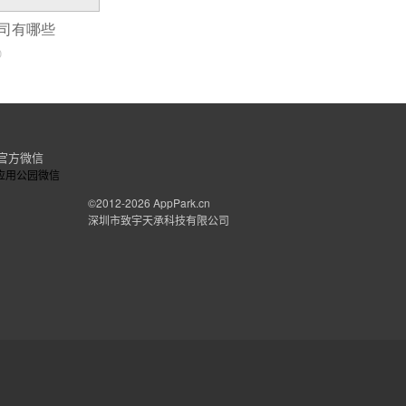
护少，人工成本低，价格才会这么低，再加上套
公司有哪些
人了，有着完整的开发流程，规范的报价和严
0
的。现在也有很多app在线制作的平台也很不
菜鸟也可以制作app.
官方微信
©2012-2026
AppPark.cn
深圳市致宇天承科技有限公司