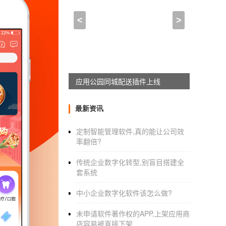
配音APP开发 场景化的
<
>
2021-03-25 10:45:00
来自于
应用公园
科技
资讯APP开发
获取更有价值内容
应用公园同城配送插件上线
对于科技发烧友来说有个能随时获取资讯的平台
众多有效的科技资讯，能帮助用户挖掘潜在的
最新资讯
外，还汇集了网络上的精彩科技资讯，满足用
的内容。2. 新闻推荐：这样就能帮助用户找到
定制智能管理软件,真的能让公司效
率翻倍?
十大科技栏目，根据自己的喜好来自由选择感兴
达自己的态度，说出自己真实的想法。5. 一
传统企业数字化转型,别盲目搭建全
资讯，
套系统
中小企业数字化软件该怎么做?
未申请软件著作权的APP,上架应用商
店容易被直接下架