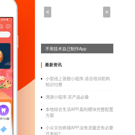
一个许多分享各类软件的社
<
>
2021-02-09 16:30:00
来自于
应用公园
淘在路上App和在路上App有什么区
现在已经改成“淘在路上”和“淘在路上社区
不用技术自己制作App
商，定位自由行为数不多站，主要提供机酒套
品，目前也有在线目的地商品数量12357分商
最新资讯
在路上打造的是边走边订的理念，提供的旅游产
小型线上答题小程序,适合培训机构
路上社区”是一款旅游分享APP，淘在路上社区日
知识付费
上。
溯源小程序,农产品必备
本地综合生活APP,盈利模块完整配置
足球比分APP开发，让球迷更好交流
方案
相比于篮球，早可以联系到我们的宋代，1
小众文创商城APP,没有流量还有必要
开发吗?