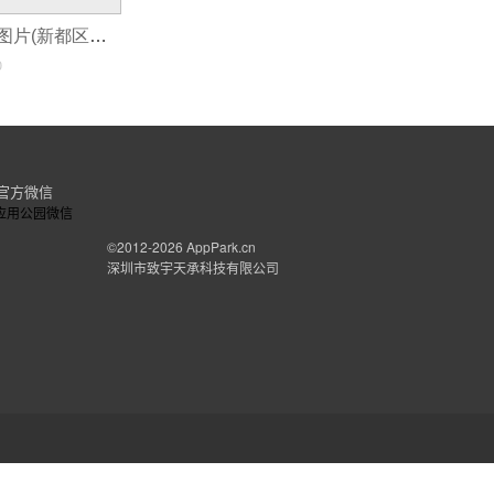
小程序开发九张图片(新都区酒店小程序开发费用)
0
官方微信
©2012-2026
AppPark.cn
深圳市致宇天承科技有限公司