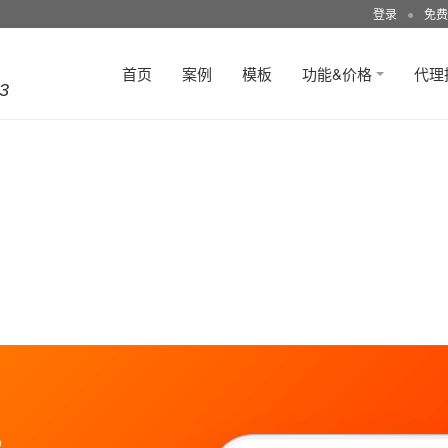
登录
●
免费
首页
案例
模板
功能&价格
代理
3