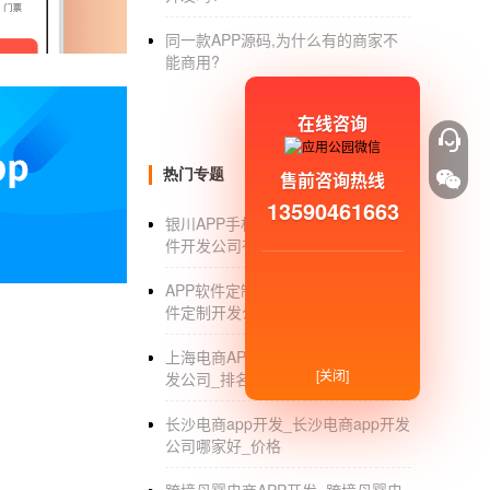
看到各种高光的时刻，满足用户的虚荣心，让
点击进入即可看到各类相关信息和讨论。6、
同一款APP源码,为什么有的商家不
能商用?
互的吹牛逼，促进用户之间的感情。’
应用公园
监带队，每个项目都配备前端、后台、UI、测
在线咨询
点击咨询框咨询app开发
种植app开发 种植者专属朋友圈
热门专题
售前咨询热线
13590461663
农作物种植经验很重要，技术更重要。要是
银川APP手机软件开发_银川APP软
件开发公司有哪些_制作公司_排名
发为种植者们提供了一个种植技术交流社区，
创造更多合作的可能性。 种植app有哪些功能
APP软件定制开发公司_手机APP软
技巧，主要是看发布者的意愿。 3、种植技术
件定制开发公司哪家好_专业制作
相关经验也可以回答问题。 4、农场风光介绍
上海电商APP开发_上海电商APP开
精选热门农作物：精选热门农作物能够关联更多
[关闭]
发公司_排名_费用
者提供一个专门的种植技术交流社区，了解更
长沙电商app开发_长沙电商app开发
公司哪家好_价格