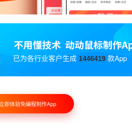
已为各行业客户生成
款App
1446419
立即体验免编程制作App