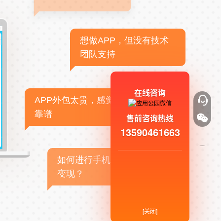
想做APP，但没有技术
团队支持
在线咨询
APP外包太贵，感觉不
靠谱
售前咨询热线
13590461663
如何进行手机APP商业
变现？
[关闭]