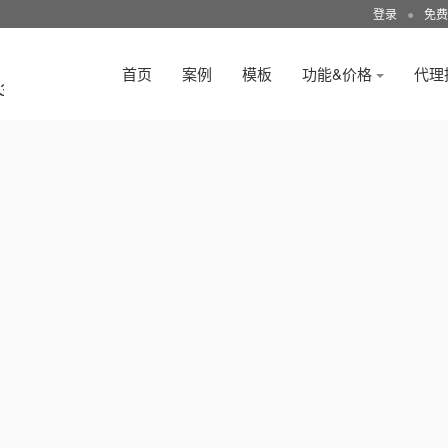
登录
●
免费
首页
案例
模板
功能&价格
代理
3