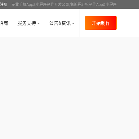
注册
专业手机App&小程序制作开发公司,免编程轻松制作App&小程序
招商
服务支持
公告&资讯
开始制作