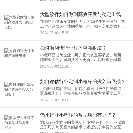
的多样化需求。那么，如何创建一个新的微信小程
序项目呢？介绍创建微信小
大型软件如何做到高效开发与稳定上线
在信息化快速发展的今天，大型软件的开发与上线
工作已经成为行业的重要一环。如何实现高效开发
与稳定上线，是每一个软件开发团队都需要面对和
2024-06-02 15:30
解决的课题。大型软件如何做到高效开发与稳定上
线，以期为读者提供有益的
如何顺利进行小程序重新组装？
小程序已成为企业与用户互动的重要桥梁。然而，
随着业务的发展和技术的更新，小程序重新组装的
需求也日益凸显。介绍如何顺利进行小程序重新组
2024-06-02 15:45
装，确保项目的顺利进行和最终的成功上线。 首
先，明确
如何评估行业定制小程序的投入与回报？
小程序以其轻量级、便捷性和高用户粘性等特点，
逐渐成为各行业提升服务质量和效率的重要工具。
然而，如何评估行业定制小程序的投入与回报，对
2024-06-02 16:00
于企业和开发者来说，无疑是一个关键而复杂的问
题。从投入成本、收益预测
酒水行业小程序的常见功能有哪些？
酒水行业小程序的常见功能多种多样，它们不仅满
足了用户购买酒水的需求，还提供了丰富的交互体
验，增强了用户粘性。下面将详细介绍酒水行业小