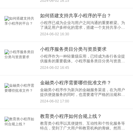
2024-06-02 16:15
程序的一些主要功能。 首先，商品展示功能是酒水
行业小
如何搭建支持共享小程序的平台？
小程序已成为企业与用户之间沟通的重要桥梁。为
了满足用户多样化的需求，搭建一个支持共享小程
序的平台显得尤为重要。如何搭建这样一个平台，
2024-06-02 16:30
以便为开发者提供便捷的小程序开发环境，同时也
为用户提供丰富的小程序应
小程序服务类目分类与资质要求
小程序作为一种轻量级应用，已经成为各行各业提
供服务的重要载体。小程序服务类目分类与资质要
求，对于小程序开发者及运营者来说，是必须要了
2024-06-02 16:45
解和遵守的规范。小程序服务类目的分类出发，详
细解析各类目下的资质要求
金融类小程序需要哪些批准文件？
金融类小程序作为新兴的金融服务渠道，在为用户
提供便捷服务的同时，也需要遵守严格的法规和监
管要求。为了保障金融市场的稳定和用户权益，金
2024-06-02 17:00
融类小程序在上线运营前，需要获得一系列批准文
件。 首
教育类小程序如何合规上线？
教育类小程序以其便捷性、互动性和个性化服务等
特点，受到了广大用户和教育机构的青睐。然而，
教育类小程序的上线并非易事，需要遵循一系列合