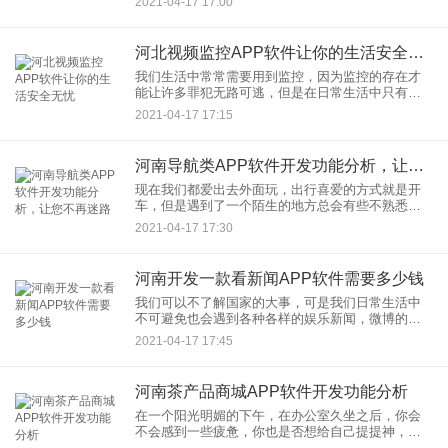
2021-04-17 17:00
活中训练自己英语口语的能力，英语口语训练App开
发出现在人们的生活中
河北视频监控APP软件让你的生活安全无忧
我们生活中常常需要用到监控，因为监控的存在才
能让许多罪犯无路可逃，但是在日常生活中只有部
分人会在家中使用监控，并且常常不会去查看监控
2021-04-17 17:15
的信息，因为查看监控是一件麻烦的时期，无特殊
情况谁也不愿意去查看。视
河南导航类APP软件开发功能分析，让您不再迷路
现在我们都爱出去外面玩，出行喜爱的方式就是开
车，但是遇到了一个陌生的地方总会有些不熟悉，
这个时候我们就会感到害怕，因为人本身就会对陌
2021-04-17 17:30
生的环境感到一些恐惧，如果这个时候我们能够开
发一个导航类APP帮助我
河南开发一款看新闻APP软件需要多少钱
我们可以不了解国家的大事，可是我们日常生活中
不可避免也会遇到各种各样的娱乐新闻，微博的热
搜榜，腾讯新闻推送的今日热点，这些都在彰显着
2021-04-17 17:45
现在这个时代信息的重要性。对于我们来说，一款
可以看新闻的APP软件至
河南茶产品商城APP软件开发功能分析
在一个阳光明媚的下午，在办公室久坐之后，你会
不会感到一些疲惫，你也是否想给自己提提神，以
便自己更好的投入到工作当中。说到提神，茶肯定