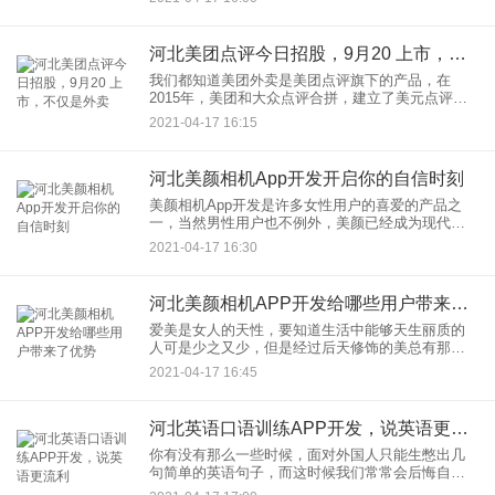
SOUL APP开发优势？是怎么做到吸引了这么多的
用户关注并且
河北美团点评今日招股，9月20 上市，不仅是外卖
我们都知道美团外卖是美团点评旗下的产品，在
2015年，美团和大众点评合拼，建立了美元点评，
至此美团开始布局除了餐饮外卖市场，还在酒店旅
2021-04-17 16:15
游、在线外卖和移动出行四大的场景下，都有着相
应的发展战略和规划，以
河北美颜相机App开发开启你的自信时刻
美颜相机App开发是许多女性用户的喜爱的产品之
一，当然男性用户也不例外，美颜已经成为现代社
会的趋势。素颜不好看、没有化妆、不用拍，美颜
2021-04-17 16:30
相机App一样可以帮到你拍出漂亮的照片。只要开启
美颜功能，后期不需
河北美颜相机APP开发给哪些用户带来了优势
爱美是女人的天性，要知道生活中能够天生丽质的
人可是少之又少，但是经过后天修饰的美总有那么
几分不自然，而美颜相机APP开发则可以帮助人们
2021-04-17 16:45
照出一张好看的照片，不需要经过任何粉饰也能以
一个自然的美感呈现在大
河北英语口语训练APP开发，说英语更流利
你有没有那么一些时候，面对外国人只能生憋出几
句简单的英语句子，而这时候我们常常会后悔自己
当初没有好好学习英语口语，而为了让人们能在生