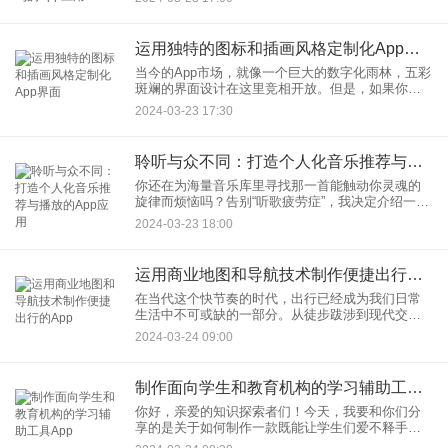
心灵产生共鸣、讲述动人故事的App。今天，就让我
带你探索如何开发
运用独特的图标和插画风格定制化App界面
当今的App市场，就像一个巨大的数字化雨林，五彩
斑斓的界面设计在这里竞相开放。但是，如果你希
望你的应用在这片热闹非凡的“雨林”中脱颖而出，那
2024-03-23 17:30
么定制化App界面就成了你的秘密武器。
聆听与众不同：打造个人化音乐推荐与播放的App应用
你还在为海量音乐库里寻找那一首能触动你灵魂的
旋律而烦恼吗？告别“听歌疲劳症”，我决定介绍一种
崭新的体验——个人化音乐推荐与播放的App应用，
2024-03-23 18:00
它就像是你的音乐心灵伴侣，总能洞悉你的心情，
随时奉上贴心的旋
运用商业地图和导航技术制作便捷出行的App
在当代这个快节奏的时代，出行已经成为我们日常
生活中不可或缺的一部分。从徒步跋涉到现代交通
工具的飞速发展，我们已经进入了一个全新的便捷
2024-03-24 09:00
出行时代。而在这个以科技为驱动力的时代里，商
业地图和导航技术的崛起无
制作面向学生和教育机构的学习辅助工具App
你好，亲爱的知识探索者们！今天，我要和你们分
享的是关于如何制作一款既能让学生们爱不释手，
又能让教育机构赞不绝口的学习辅助工具App的小秘