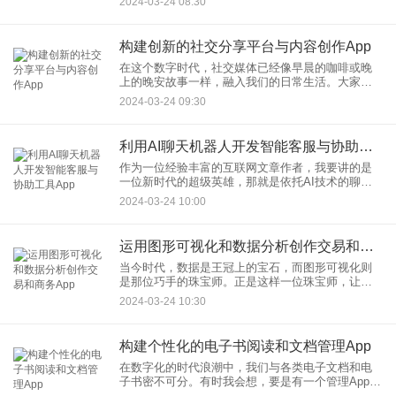
2024-03-24 08:30
密。 首先，让我们从学生的
构建创新的社交分享平台与内容创作App
在这个数字时代，社交媒体已经像早晨的咖啡或晚
上的晚安故事一样，融入我们的日常生活。大家都
爱在网上分享点滴，但有时候，我真的觉得，我们
2024-03-24 09:30
的分享好比在星辰大海中漂浮的小木筏，容易迷失
方向。所以，拿起我的笔杆
利用AI聊天机器人开发智能客服与协助工具App
作为一位经验丰富的互联网文章作者，我要讲的是
一位新时代的超级英雄，那就是依托AI技术的聊天
机器人，它的超能力是在智能客服和协助工具App中
2024-03-24 10:00
发挥巨大作用。好了，各位，请坐好，让我们启程
进入这个人工智能的
运用图形可视化和数据分析创作交易和商务App
当今时代，数据是王冠上的宝石，而图形可视化则
是那位巧手的珠宝师。正是这样一位珠宝师，让我
在创作交易和商务App的过程中，发现了那份使数据
2024-03-24 10:30
闪耀的魔法。在这个数字化的世界中，商务App不再
是单调的数字堆砌
构建个性化的电子书阅读和文档管理App
在数字化的时代浪潮中，我们与各类电子文档和电
子书密不可分。有时我会想，要是有一个管理App，
既能让我尽情阅读心爱的电子书，又能高效管理海