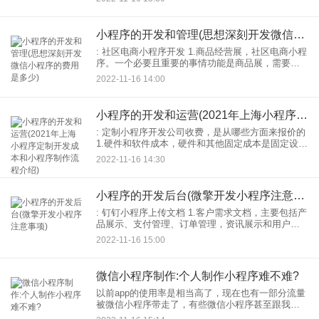
高，阅读量越高) 2.附近的位置，附近的位置。如
小程序的开发和管理(思想深刻开发微信小程序的费用是多少)
: 社区电商小程序开发 1.商品经营展，社区电商小程
序。一个必要且重要的事情功能是商品展，需要支
持商品图片、营销介绍文案等。信息.写，修改，上
2022-11-16 14:00
传，还需要一个商品sku。 2.个人中心，分为三
小程序的开发和运营(2021年上海小程序定制开发成本和小程序制作流程介绍)
: 定制小程序开发公司收费，是从哪些方面来报价的
1.硬件和软件成本，硬件和其他固定成本是固定设备
费用和商城开发费用。比如带宽成本和服务器成
2022-11-16 14:30
本，基本都在万元左右；直播商城开发如果选择直
播商城系统
小程序的开发后台(微擎开发小程序注意事项)
: 钉钉小程序上传文档 1.客户需求文档，主要包括产
品展示、支付管理、订单管理，资讯展示和用户中
心。 2.后端需求文档主要包括：用户管理、产品管
2022-11-16 15:00
理、订单管理、财务管理，信息管理、操作员管理
等
微信小程序制作:个人制作小程序难不难?
以前app的使用率是相当高了，现在也有一部分流量
被微信小程序带走了，有些微信小程序甚至跟我们
的生活已经密不可分了。常规的制作方式都是需要