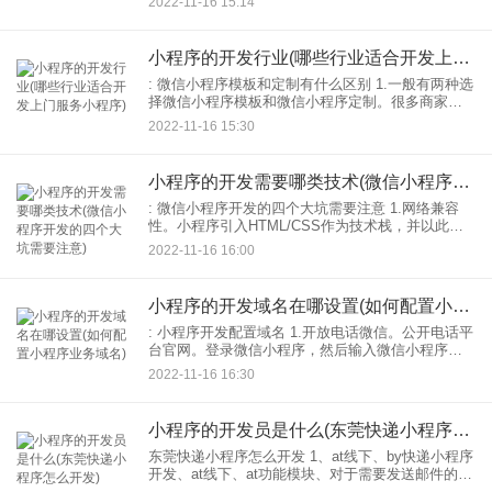
2022-11-16 15:14
专业人员来完成的，那么个人制作小程序难不难
呢？
小程序的开发行业(哪些行业适合开发上门服务小程序)
: 微信小程序模板和定制有什么区别 1.一般有两种选
择微信小程序模板和微信小程序定制。很多商家分
不清微信小程序模板和定制。有什么区别？ 2，微信
2022-11-16 15:30
小程序模板，微信模板大部分已经是开发好行业小
程
小程序的开发需要哪类技术(微信小程序开发的四个大坑需要注意)
: 微信小程序开发的四个大坑需要注意 1.网络兼容
性。小程序引入HTML/CSS作为技术栈，并以此为
基础定制。开发中的很多问题都来自于“定制”，因为
2022-11-16 16:00
你不知道哪部分继承自定制。比如你用了一个CSS
小程序的开发域名在哪设置(如何配置小程序业务域名)
: 小程序开发配置域名 1.开放电话微信。公开电话平
台官网。登录微信小程序，然后输入微信小程序。
2.在微信小程序主设备界面的左侧菜单栏中找到“开
2022-11-16 16:30
发”选项。 3.在“开发”模块，找到“开
小程序的开发员是什么(东莞快递小程序怎么开发)
东莞快递小程序怎么开发 1、at线下、by快递小程序
开发、at线下、at功能模块、对于需要发送邮件的用
户，at小程序。还需要填写您所寄物品的基本信息，