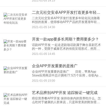
2021-01-05 14:15
带来了无限的便利性。为客户提供良好的产品体
验，融入
二次元社交安卓APP开发打造更多年轻化玩法
二次元社交安卓APP开发打造更多年轻化玩法随着
科技的发展，使得移动APP产品的开发逐渐年轻
化。为此，二次安卓软件开发能带来什么？面对许
2021-01-05 14:30
多90后的年轻用户，它对社交网络有着很高的热
情。在传统的操作通信中
开发一款app要多长周期？费用要多少？
话剧APP开发 一起走进剧场话剧属于舞台喜剧艺术
的一种，受限于威泰艺术的传统呈现形式，然而，
话剧APP开发能解决这个痛点，突破时空的限制，
2021-01-05 14:45
吸引更多人走进剧场去。借助互联网的线上传播，
以专业拍摄+后期剪
企业APP开发重要的是推广
企业APP开发重要的是推广 目前，苹果App
Store应用商店中总计拥有77.5万个应用，谷歌App
Store中的应用数量也在不断增加。但在如今浩如烟
2021-01-05 15:00
海的应用市场中，只有极少部分应用能够终得到消
艺术品辨别APP开发 追踪验证一键完成
癌症营养餐APP开发 保持你体内的营养吃什么、怎
么吃对于健康的人群来说，只是和变美的附加需
求，这方面的指导是必不可少的。 癌症营养餐APP