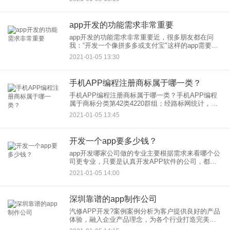
须要有程序语言的基础，比如C，或直接由JAVA基
础也行。
app开发的功能需求非常重要
app开发的功能需求非常重要近，很多朋友都在问
我：“开发一个像拼多多或支付宝"这样的app需要多
少成本？如果你还处于这样的阶段，不要急着找一
2021-01-05 13:30
家外包公司为你开发app，而是先了解你需要的app
手机APP编程注册商标属于哪一类？
手机APP编程注册商标属于哪一类？手机APP编程
属于商标分类第42类4220群组；经路标网统计，注
册手机APP编程的商标达回4件。注册时怎答样选择
2021-01-05 13:45
其他小项类：1.选择注册（计算机编程，群组号：
4220
开发一个app要多少钱？
app开发哪家公司做的专业主要根据需求来看哪个公
司更专业，只要是认真开发APP软件的公司，都还
是不错的。作为从业者，我们是这样建议：如果需
2021-01-05 14:00
要开发APP，首先需要考虑的就是功能和模块，比
如这个APP打算
深圳靠谱的app制作公司
汽修APP开发?案例案例分析为客户提供良好的产品
体验，融入企业产品理念，为各个行业打造完美的
移动产品。 应用开发技术不断进步，为人们的生活