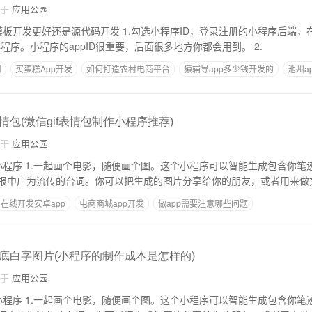
自于
应用公园
发 1.勾选小程序ID，登录注册的小程序后端，在“设置-开发设
置”菜单中会看到ID小程序。小程序的appID很重要，后面很多地方你都会用到。 2.
司
买蛋糕App开发
如何打造农村电商平台
猿辅导app多少钱开发的
池州a
要多少钱
包(微信gif表情包制作小程序推荐)
自于
应用公园
成包含你笔迹的经典电影海
报中广为流传的台词。你可以把生成的图片分享给你的朋友，或者用来做
在线开发安卓app
电商商城app开发
做app需要注意哪些问题
pp需要多久
免费无代码制作简易app
底白字图片(小程序的制作成本是怎样的)
自于
应用公园
成包含你笔迹的经典电影海