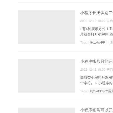
小程序长按识别二
2022-12-12 18:00
来
: 有4种展示方式 1.Text小程序显示为文本，读者点击文本时打开小程序。 2.图片小程序显示为图片。读者点击图
Tags:
生活类APP
北
制作外卖app需要哪些
小程序帐号只能开
2022-12-12 18:30
来
商城类小程序开发需要多少钱 1，小程序姓名可以是中文、数字、英文。长度在3
个字符。 
Tags:
制作APP软件要
制作一个外卖跑腿app
小程序账号可以开