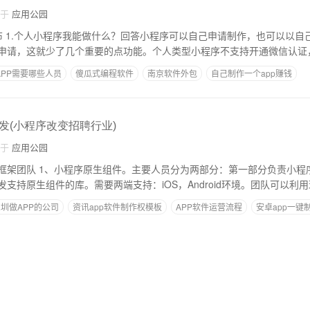
自于
应用公园
申请，但
申请，这就少了几个重要的点功能。个人类型小程序不支持开通微信认证
PP需要哪些人员
傻瓜式编程软件
南京软件外包
自己制作一个app赚钱
要审批
同城信息网app
发(小程序改变招聘行业)
自于
应用公园
第一部分负责小程序运行时环境的搭
支持原生组件的库。需要两端支持：iOS，Android环境。团队可以利用
圳做APP的公司
资讯app软件制作权模板
APP软件运营流程
安卓app一键