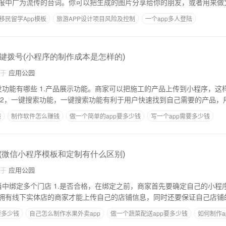
报中广为流传的台词。你可以把生成的图片分享给你的朋友，或者用来做
移民留学App模板
旅游APP设计项目风险及控制
一个app多人登陆
少钱个工程师
如何设计app软件
键拨号(小程序的制作成本是怎样的)
自于
应用公园
工的产品上传到小程序，这样客户打开小程序
就能看到各种建材。 2，一键搜索功能，一键搜索功能有利于用户快速找到自己需要的产品，
钱
制作软件怎么赚钱
做一个简单的app要多少钱
写一个app需要多少钱
城上架
键销设计APP
(微信小程序模板和定制有什么区别)
自于
应用公园
定之前，商家首先要确定自己的小程序是否有权限绑定
拥有线下实体店的商家才能上传自己的店铺信息，同时还要保证自己店铺
要多少钱
自己怎么制作水果外卖app
做一个蔬菜配送app要多少钱
如何制作a
技术分析图