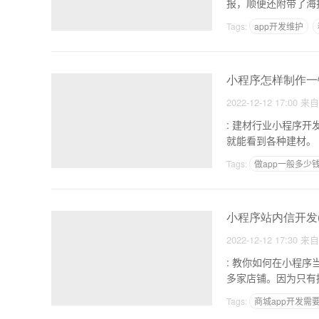
报，顺便还附带了海
Tags:
app开发维护
开发一个APP需要多
小程序怎样制作一
2022-12-12 17:00
来
: 建材行业小程序开发功能有哪些 1.产品展示功能。商家可以把施
Tags:
做app一般多少
自己制作app怎么在商
小程序站内信开发
2022-12-12 17:30
来
: 教你如何在小程序当中绑定多个门店 1.是否合格，在绑
多家店铺。因为只有
Tags:
商城app开发需
开发企业app
APP