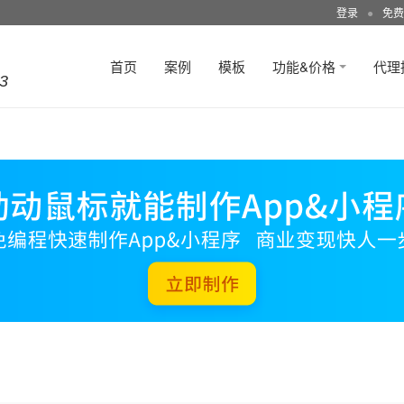
登录
●
免费
首页
案例
模板
功能&价格
代理
3