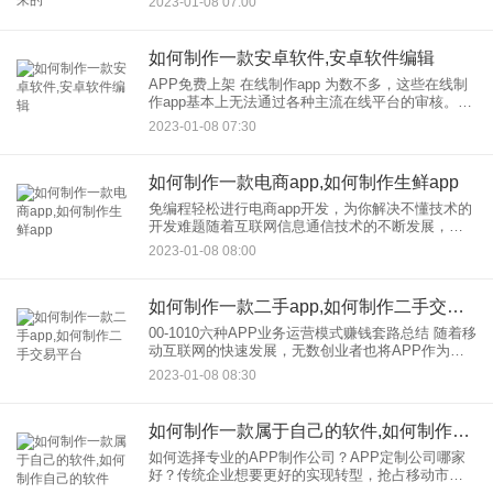
2023-01-08 07:00
何理解APP？应用程序。移动APP是移动互联网快
速
如何制作一款安卓软件,安卓软件编辑
APP免费上架 在线制作app 为数不多，这些在线制
作app基本上无法通过各种主流在线平台的审核。当
然目前IOS平台是苹果的APPlication store，安卓平
2023-01-08 07:30
台也很多。对于91、安卓市场
如何制作一款电商app,如何制作生鲜app
免编程轻松进行电商app开发，为你解决不懂技术的
开发难题随着互联网信息通信技术的不断发展，电
商平台逐渐进入人们的日常生活，电商产业成为成
2023-01-08 08:00
熟的移动产业之一。未来电商会越来越强，所以电
商APP的发展会越来
如何制作一款二手app,如何制作二手交易平台
00-1010六种APP业务运营模式赚钱套路总结 随着移
动互联网的快速发展，无数创业者也将APP作为自
己的创业项目。那么，开发的APP如何盈利呢？开
2023-01-08 08:30
发生产一款好的APP产品，却不能给企业，带来利
润
如何制作一款属于自己的软件,如何制作自己的软件
如何选择专业的APP制作公司？APP定制公司哪家
好？传统企业想要更好的实现转型，抢占移动市
场，建议定制开发有自己的APP。销售产品，增强