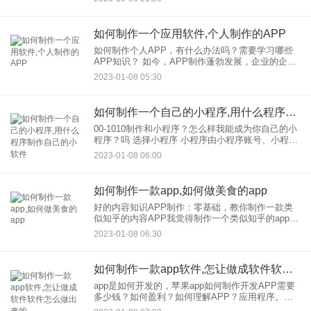
从获客引流、运营提效到数据驱动决策，结合零
售、餐饮、服务等多行业
如何制作一个应用软件,个人制作的APP
如何制作个人APP，有什么办法吗？需要学习哪些
APP知识？ 如今，APP制作蓬勃发展，企业的企业
和个人都在跟随移动互联网时代的发展趋势。企业
2023-01-08 05:30
商家开发App软件是针对开发移动电商活动的，有些
个人Ap
如何制作一个自己的小程序,用什么程序制作自己的小软件
00-1010制作和小程序？怎么样我能成为你自己的小
程序？吗 选择小程序 小程序由小程序账号、小程序
源代码、服务器和域名组成。在思考制作和小程
2023-01-08 06:00
序，之前，我们必须先了解小程序是什么，以及它
如何制作一款app,如何做美食的app
好的内容知识APP制作：零基础，教你制作一款类
似知乎的内容APP我觉得制作一个类似知乎的app大
概需要多少钱？开发是怎么启动类似知乎的内容知
2023-01-08 06:30
识APP的？ 以前有个博客分享一些个人经历。希望
随着时间
如何制作一款app软件,怎让做成软件软件怎么做出来的
app是如何开发的，苹果app如何制作开发APP需要
多少钱？如何盈利？如何理解APP？应用程序。移
动APP是移动互联网快速发展的产物。非常热。 如