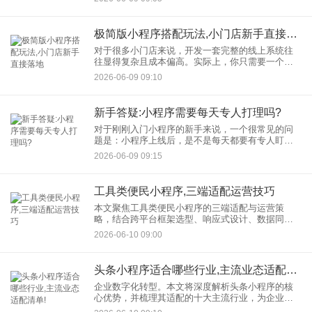
量、快捷、高触达的特点，正成为打通全品牌运营
的关键入口。一套部署得当的
极简版小程序搭配玩法,小门店新手直接落地
对于很多小门店来说，开发一套完整的线上系统往
往显得复杂且成本偏高。实际上，你只需要一个极
简版小程序，配合几个实用的搭配玩法，就能让门
2026-06-09 09:10
店生意获得新的增长机会。本文为新手店主整理了
一套可以“直接拿来用”的
新手答疑:小程序需要每天专人打理吗?
对于刚刚入门小程序的新手来说，一个很常见的问
题是：小程序上线后，是不是每天都要有专人盯
着、不断更新内容？如果做不到，会不会影响流量
2026-06-09 09:15
和使用效果？今天这篇文章，就为新手朋友们系统
梳理一下：哪些小程序需要较
工具类便民小程序,三端适配运营技巧
本文聚焦工具类便民小程序的三端适配与运营策
略，结合跨平台框架选型、响应式设计、数据同步
等核心技术，解析如何通过功能模块拆解、自动化
2026-06-10 09:00
测试、灰度发布等手段实现高效适配，同时提供用
户习惯引导、社交裂变、多渠
头条小程序适合哪些行业,主流业态适配清单!
企业数字化转型。本文将深度解析头条小程序的核
心优势，并梳理其适配的十大主流行业，为企业提
供精准的行业适配指南。 一、头条小程序的核心优