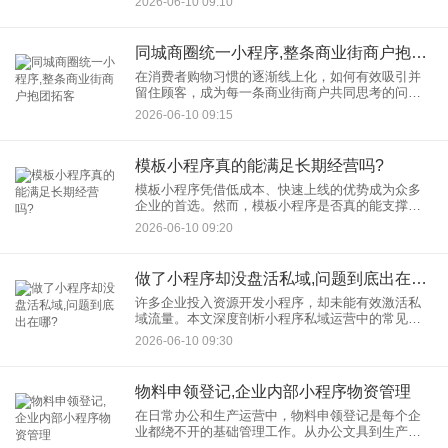
2026-06-10 09:10
势：流量与技术的双重赋能 头条小程序依托字节
同城商圈统一小程序,整条商业街商户抱团拓客
在消费者购物习惯的逐渐线上化，如何有效吸引并
留住顾客，成为每一条商业街商户共同思考的问
题。而同城商圈小程序的出现，为这一难题提供了
2026-06-10 09:15
创新的解决方案，它不仅助力商户间实现资源共
享、流量互通，更成为整条商业
模板小程序真的能满足长期经营吗?
模板小程序凭借低成本、快速上线的优势成为众多
企业的首选。然而，模板小程序是否真的能支撑企
业的长期经营？本文将从功能扩展性、品牌差异
2026-06-10 09:20
化、用户体验、数据安全及长期成本等角度，深入
分析模板小程序的适用性，并
做了小程序却没盘活私域,问题到底出在哪?
许多企业投入资源开发小程序，却未能有效激活私
域流量。本文深度剖析小程序私域运营中的常见误
区，从定位错配、用户分层失效、互动策略缺失到
2026-06-10 09:30
数据驱动不足，结合真实案例揭示核心问题，并提
供针对性解决方案，助力企
物料申领登记,企业内部小程序物资管理
在日常办公和生产运营中，物料申领登记是每个企
业都绕不开的基础管理工作。从办公文具到生产辅
料，从劳保用品到设备配件，物资的出入库记录直