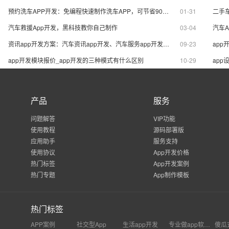
预约洗车APP开发：免编程快速制作洗车APP，可节省90%成本
01-31
汽车救援App开发，黑科技教你自己制作
03-04
汽车
资讯app开发方案：汽车资讯app开发、汽车服务app开发一键开发
09-23
app
app开发模块报价_app开发的三种模式有什么区别
10-29
app
产品
服务
问题解答
VIP功能
使用教程
源码部署版
应用助手
服务支持
使用协议
App开发价格
热门标签
App开发案例
热门专题
App制作模板
热门标签
APP案例
社交型App
生活app开发
专业做app软件开发
傻瓜