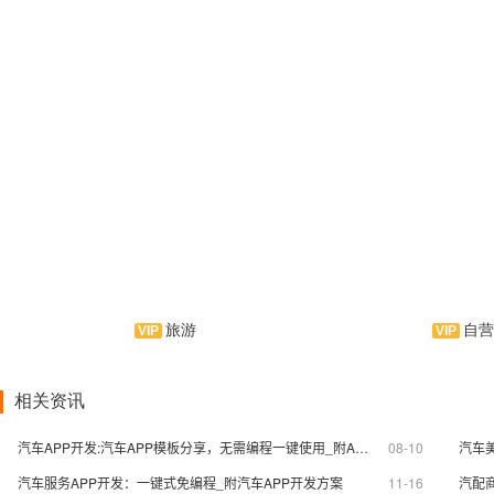
旅游
自营
闲游是由应用公园原创打造的
BAR咖啡——
手机应用软件，为驴友爱好者提供
应用软件！专注美食
精美实用的驴友资讯，内有详细的
集咖啡产品、产品推
相关资讯
吃、住、行、景点、线路、实用信
等服务为一体的手机
息，相信爱旅行的你不愿错过我们
您尽情享受舌尖与味
汽车APP开发:汽车APP模板分享，无需编程一键使用_附APP开发流程
08-10
作为APP制作运营商的拳头产品！
撞！
汽车服务APP开发：一键式免编程_附汽车APP开发方案
11-16
汽配