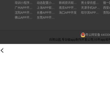
培训小程序资质详解
动态配置小程序接口
新闻资讯软件制作
男士穿衣搭配软件
广州APP开发公司
上海APP软件开发公司
南京APP开发外包
天津手机APP开发
沈阳APP开发公司
长春APP开发价格
海口APP开发
哈尔滨APP开发
佛山APP开发公司
东莞APP开发公司
粤公网安备 440306
应用公园,专业级app制作开发公司,10年ap
<