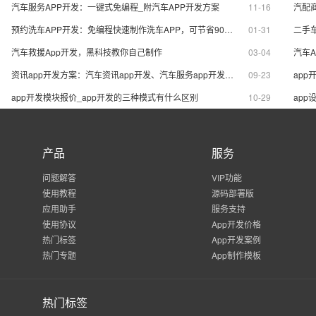
汽车服务APP开发：一键式免编程_附汽车APP开发方案
11-16
汽配
预约洗车APP开发：免编程快速制作洗车APP，可节省90%成本
01-31
汽车救援App开发，黑科技教你自己制作
03-04
汽车
资讯app开发方案：汽车资讯app开发、汽车服务app开发一键开发
09-23
app
app开发模块报价_app开发的三种模式有什么区别
10-29
app
产品
服务
问题解答
VIP功能
使用教程
源码部署版
应用助手
服务支持
使用协议
App开发价格
热门标签
App开发案例
热门专题
App制作模板
热门标签