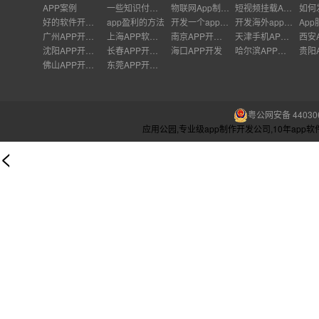
APP案例
一些知识付费的app
物联网App制作流程
短视频挂载APP流程
好的软件开发培训机构
app盈利的方法
开发一个app三级分销多少钱
开发海外app难点
Ap
广州APP开发公司
上海APP软件开发公司
南京APP开发外包
天津手机APP开发
沈阳APP开发公司
长春APP开发价格
海口APP开发
哈尔滨APP开发
佛山APP开发公司
东莞APP开发公司
粤公网安备 440306
应用公园,专业级app制作开发公司,10年ap
<