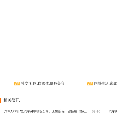
社交,社区,自媒体,健身美容
同城生活,家政
帮邻，是一款生
此手机应用软件针对瑜伽健身
应用软件。集生活服
相关资讯
而编辑。科学有效，是您健身娱乐
务、消息资讯为一体
的必备手机应用程序。祝您早日拥
服务云平台！是AP
汽车APP开发:汽车APP模板分享，无需编程一键使用_附APP开发流程
08-10
有健康魅力体魄。
产品。