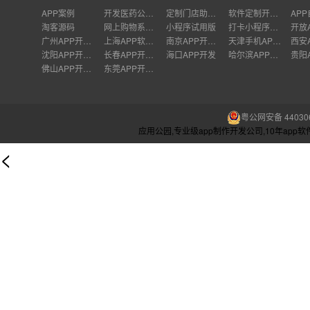
APP案例
开发医药公司b2b商城app
定制门店助手小程序
软件定制开发收费标准、软件开发人天报价标准软件定制开发公司哪家较好、软件开发人工收费标准、软件开发费用计算标准有哪些
AP
淘客源码
网上购物系统开发
小程序试用版
打卡小程序开发
广州APP开发公司
上海APP软件开发公司
南京APP开发外包
天津手机APP开发
沈阳APP开发公司
长春APP开发价格
海口APP开发
哈尔滨APP开发
佛山APP开发公司
东莞APP开发公司
粤公网安备 440306
应用公园,专业级app制作开发公司,10年ap
<