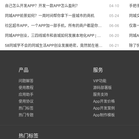
界的拳头产品。
作为APP制作运营
自己怎么开发APP？开发一款APP怎么盈利？
04-10
手把
同城APP前景如何？一周时间帮你拿下一座城市的商机
05-24
社区超市APP，一个APP加一部手机，所有的商户都是你的生意
06-06
同城APP创业，三四线城市和县城如何发展本地化APP | 同城APP盈利模式
06-20
58同城学不会的同城生活APP创业发展绝密，竟然就在爸妈的朋友圈？
06-21
产品
服务
问题解答
VIP功能
使用教程
源码部署版
应用助手
服务支持
使用协议
App开发价格
热门标签
App开发案例
热门专题
App制作模板
热门标签