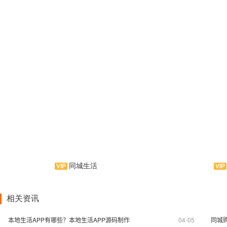
同城生活
闲游是由应用公
友帮同城是一款信息发布类手
手机应用软件，为驴
机应用软件。云集二手物品、房屋
精美实用的驴友资讯
相关资讯
租售、招聘服务、宠物交友为一体
吃、住、行、景点、
的信息类服务云平台！是APP制作
息，相信爱旅行的你
本地生活APP有哪些？本地生活APP源码制作
04-05
同城