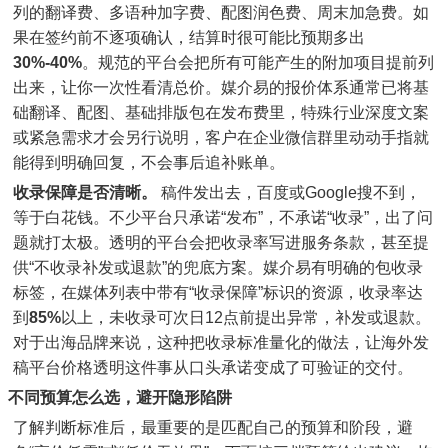
列的翻译费、多语种加字费、配图润色费、周末加急费。如
果在签约前不逐项确认，结算时很可能比预期多出
30%-40%
。规范的平台会把所有可能产生的附加项目提前列
出来，让你一次性看清总价。媒介易的报价体系通常已将基
础翻译、配图、基础排版包在发布费里，特殊行业深度文案
或紧急需求才会另行说明，客户在企业微信群里动动手指就
能得到明确回复，不会事后追补账单。
收录保障是否清晰。
稿件发出去，百度或Google搜不到，
等于白花钱。不少平台只承诺“发布”，不承诺“收录”，出了问
题就打太极。透明的平台会把收录率写进服务条款，甚至提
供“不收录补发或退款”的兜底方案。媒介易有明确的包收录
标签，在媒体列表中带有“收录保障”标识的资源，收录率达
到
85%
以上，未收录可次日12点前提出异常，补发或退款。
对于出海品牌来说，这种把收录标准量化的做法，让海外发
稿平台价格透明这件事从口头承诺变成了可验证的交付。
不同预算怎么选，避开隐形陷阱
了解判断标准后，最重要的是匹配自己的预算和阶段，避