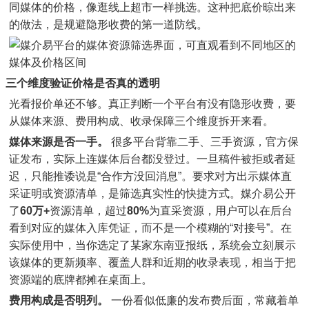
同媒体的价格，像逛线上超市一样挑选。这种把底价晾出来
的做法，是规避隐形收费的第一道防线。
三个维度验证价格是否真的透明
光看报价单还不够。真正判断一个平台有没有隐形收费，要
从媒体来源、费用构成、收录保障三个维度拆开来看。
媒体来源是否一手。
很多平台背靠二手、三手资源，官方保
证发布，实际上连媒体后台都没登过。一旦稿件被拒或者延
迟，只能推诿说是“合作方没回消息”。要求对方出示媒体直
采证明或资源清单，是筛选真实性的快捷方式。媒介易公开
了
60万+
资源清单，超过
80%
为直采资源，用户可以在后台
看到对应的媒体入库凭证，而不是一个模糊的“对接号”。在
实际使用中，当你选定了某家东南亚报纸，系统会立刻展示
该媒体的更新频率、覆盖人群和近期的收录表现，相当于把
资源端的底牌都摊在桌面上。
费用构成是否明列。
一份看似低廉的发布费后面，常藏着单