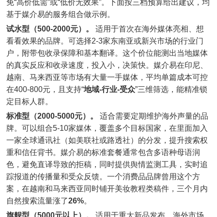
免“高价低需”或“低价无效果”。下面按三档预算给出建议，均
基于媒介易的服务组合做示例。
试水型（500-2000元）。
适用于首次在海外媒体亮相、想
看看效果的品牌。可选择2-3家东南亚或新兴市场的行业门
户，附带包收录保障和基本翻译。这个价位能测出当地媒体
的真实反应和收录速度，投入小，决策快。媒介易在印尼、
越南、马来西亚等市场有大量一手媒体，平均单篇成本可控
在400-800元，且支持“
地域-行业-受众
”三维筛选，能精准锁
定目标人群。
标准型（2000-5000元）。
适合需要定期维护海外声量的品
牌。可以组合5-10家媒体，覆盖多个目标国家，在里面加入
一家全球通讯社（如美联社或路透社）的分发，提升搜索权
重和信任背书。媒介易的标准套餐通常包含多语种母语润
色，避免直译导致的拒稿，同时提供舆情监测工具，实时追
踪报道的传播量和受众反馈。一个消费品品牌曾用这个方
案，在越南和马来西亚同时铺开美妆教程类稿件，三个月内
自然搜索流量涨了
26%
。
旗舰型（5000元以上）。
适用于重大新品发布、海外市场