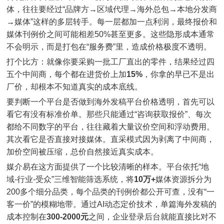
体，往往要经过“品牌方→区域代理→海外总包→本地分发商
→媒体”这样的多层转手。每一层都加一点利润，最终报价和
媒体刊例价之间可能相差50%甚至更多。这些隐形成本通常
不会明示，而是打包在“服务费”里，造成价格极度不透明。
打个比方：就像你要采购一批工厂直出的零件，结果经过四
五个中间商，每个都在进货价上加
15%
，你拿的早已不是出
厂价，却根本不知道真实的成本底线。
要判断一个平台是否做到海外发稿平台价格透明，首先可以
看它有没有标准价单。那些只能通过“咨询获取报价”、每次
都给不同数字的平台，往往藏着大量议价空间和浮动费用。
其次看它是否直接对接媒体。直采模式因为剥离了中间商，
加价空间被压缩，总价自然接近真实成本。
媒介易在这方面提供了一个比较清晰的样本。平台依托“地
域-行业-受众”三维智能筛选系统，将
10万+
媒体资源拆分为
200多个细分品类，每个品类的刊例价都公开可查，没有“一
客一价”的模糊地带。通过AI动态定价技术，单篇海外发稿的
成本控制在
300-2000元
之间，企业登录后台就能直接比对不