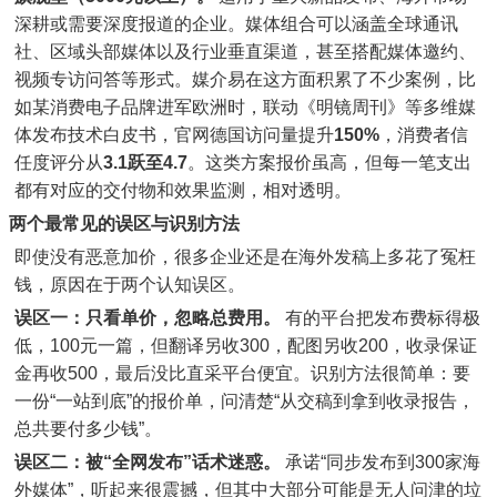
深耕或需要深度报道的企业。媒体组合可以涵盖全球通讯
社、区域头部媒体以及行业垂直渠道，甚至搭配媒体邀约、
视频专访问答等形式。媒介易在这方面积累了不少案例，比
如某消费电子品牌进军欧洲时，联动《明镜周刊》等多维媒
体发布技术白皮书，官网德国访问量提升
150%
，消费者信
任度评分从
3.1跃至4.7
。这类方案报价虽高，但每一笔支出
都有对应的交付物和效果监测，相对透明。
两个最常见的误区与识别方法
即使没有恶意加价，很多企业还是在海外发稿上多花了冤枉
钱，原因在于两个认知误区。
误区一：只看单价，忽略总费用。
有的平台把发布费标得极
低，100元一篇，但翻译另收300，配图另收200，收录保证
金再收500，最后没比直采平台便宜。识别方法很简单：要
一份“一站到底”的报价单，问清楚“从交稿到拿到收录报告，
总共要付多少钱”。
误区二：被“全网发布”话术迷惑。
承诺“同步发布到300家海
外媒体”，听起来很震撼，但其中大部分可能是无人问津的垃