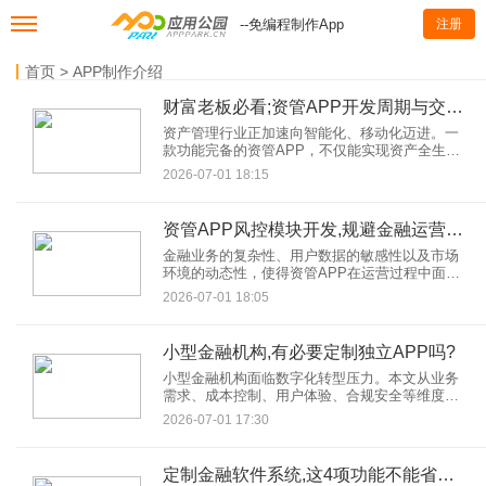
--免编程制作App
注册
首页
>
APP制作介绍
财富老板必看;资管APP开发周期与交付标准
资产管理行业正加速向智能化、移动化迈进。一
款功能完备的资管APP，不仅能实现资产全生命
周期管理，还能通过数据驱动决策提升运营效
2026-07-01 18:15
率。然而，开发周期冗长、交付标准模糊等问
题，常让企业陷入“投入大、见效慢”的困境。本文
从实战角度出发，拆解资管APP开发的核心流程
资管APP风控模块开发,规避金融运营风险
与交付标准，为财富管理机构提供可落地的参考
指南。
金融业务的复杂性、用户数据的敏感性以及市场
环境的动态性，使得资管APP在运营过程中面临
信用风险、操作风险、市场风险、合规风险等多
2026-07-01 18:05
重挑战。如何运用技术手段构建安全防线？资管
APP风控模块开发便是关键所在。
小型金融机构,有必要定制独立APP吗?
小型金融机构面临数字化转型压力。本文从业务
需求、成本控制、用户体验、合规安全等维度，
深度解析小型金融APP开发的必要性，探讨定制
2026-07-01 17:30
独立金融APP如何成为中小机构突破竞争壁垒的
关键工具。
定制金融软件系统,这4项功能不能省预算