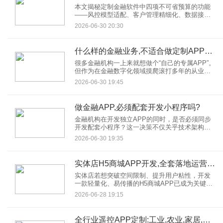
本文揭秘定制金融软件中四项不可省预算的功能
——风控模型适配、客户管理精细化、数据接口
扩展性、合规模块动态更新，结合真实案例解析
2026-06-30 20:30
其重要性，助您打造真正“懂业务”的金融利器。
什么样的金融业务,不适合做定制APP开发?
很多金融机构一上来就想做个“自己的专属APP”。
但作为在金融数字化领域摸爬滚打多年的从业
者，我必须泼盆冷水：并不是所有金融业务，都
2026-06-30 19:45
适合一上来就搞金融APP定制开发。
做金融APP,必须配套开发小程序吗?
金融机构在开发独立APP的同时，是否必须同步
开发配套小程序？这一决策不仅关乎技术架构选
择，更直接影响用户触达效率、运营成本及市场
2026-06-30 19:35
竞争力。
实体店H5商城APP开发,全套落地运营方案
实体店若想突破空间限制、提升用户粘性，开发
一款轻量化、易传播的H5商城APP已成为关键举
措。本文将从技术架构、功能设计、开发成本到
2026-06-28 19:15
运营策略，为商家提供一套可落地的完整方案。
全行业遥控APP定制:工业,农业,家居,充电桩通用