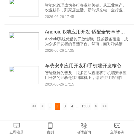
智能化管理成为各行各业的关键。从工业生产、
农业耕作，到家居生活、新能源充电，全行业遥
控APP定制服务正凭借独特优势，引领智能化管
2026-06-26 17:45
理革命。本文将详细解析全行业遥控APP定制服
务，探讨其在不同领域的应用与价值。
Android多端应用开发,适配全安卓智能设备
Android系统凭借其开放性和广泛的设备覆盖，成
为众多开发者的首选平台。然而，面对种类繁
多、规格各异的安卓设备，如何实现Android多端
2026-06-26 17:35
应用开发并确保应用完美适配，成为了开发者们
必须攻克的难题。
车载安卓应用开发和手机端开发核心差异
智能座舱的普及，很多团队直接将手机端安卓应
用开发的经验迁移到车机上，结果往往遇到性能
卡顿、交互不适配、系统崩溃等问题。事实上，
2026-06-26 17:15
车载安卓应用开发与手机端安卓应用开发虽然共
享同一套 Android 框架，但在底层约束、设计哲
学和交付标准上存在根本性差异。
<<
<
1
2
3
4
...
1508
>
>>
立即注册
案例
电话咨询
立即咨询