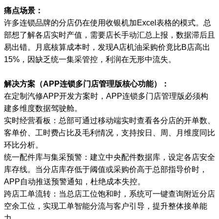
痛点场景：
许多连锁品牌的分店仍在使用收银机加Excel表格的模式。总
部想了解各店实时产值，需要店长手动汇总上报，数据滞后且
易出错。月底核算成本时，发现A店机油采购价竟比B店高出
15%，因缺乏统一集采管控，利润在无形中流失。
解决方案（APP连锁多门店管理版核心功能）：
在定制汽修APP开发方案时，APP连锁多门店管理版必须构
建多维度数据驾驶舱。
实时经营看板：总部可通过移动端实时查看各分店的开单数、
客单价、工时费占比及毛利情况，支持按日、周、月维度同比
环比分析。
统一配件库与集采预警：建立中央配件数据库，设定各店安全
库存线。当分店库存低于阈值或采购价高于总部指导价时，
APP自动推送预警通知，杜绝成本失控。
跨店工单流转：当总店工位饱和时，系统可一键查询附近分店
空余工位，实现工单智能分流与客户引导，提升整体接单能
力。