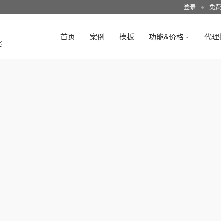
登录
●
免费
首页
案例
模板
功能&价格
代理
3