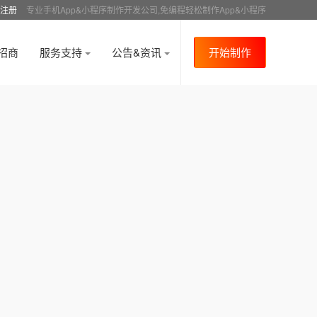
注册
专业手机App&小程序制作开发公司,免编程轻松制作App&小程序
招商
服务支持
公告&资讯
开始制作