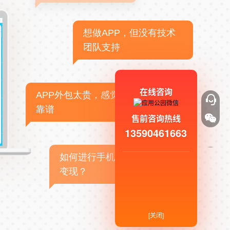
想做APP，但没有技术
团队支持
在线咨询
APP外包太贵，感觉不
靠谱
售前咨询热线
13590461663
如何进行手机APP商业
变现？
[关闭]