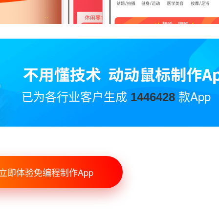
已为各行业客户生成
款App
1446428
立即体验免编程制作App