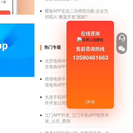
App制作
到上线的流程
模板APP无法二次修改功能:企业为
制作：1.百度搜索“金和iu”，点击进入为
何陷入“重复开发”困局?
2.登陆后进入后台，点击应用管理，右上角
在线咨询
3.有4种分类app，按照自己需求进入自己的
4.点击图文应用，进入编辑页面，编辑完
热门专题
售前咨询热线
13590461663
上线：1.先进入网站平台，进入网站登陆，
北京电商APP开发公司_开发一个北
京电商APP需要多少钱_价格
2.进入登陆页面，点击“创建应用”。
跨境电商平台APP开发_开发一款跨
3.选择应用类型，是手机app的就选择
移动
境电商APP需要多少钱_费用
4.编辑app的内容，app基本信息。
大连手机APP开发公司_大连APP软
[关闭]
件开发公司哪家好_制作费用
5.完成以上操作就可以上线等待审核，审核
江门APP开发_江门手机APP软件开
APP开发者，你幸福吗？
发_公司_费用
自百度大会李彦宏对
应用商店
模式提