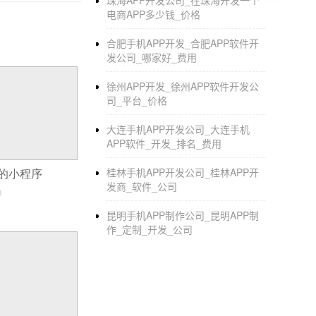
珠海APP开发公司_在珠海开发一个
APP开发者，你幸福吗奠定了这个百度大会以
电商APP多少钱_价格
数据，99.9%的长尾应用仅占应用商店30%的
合肥手机APP开发_合肥APP软件开
像以往那样下载，而是直接点击就能使用
发公司_哪家好_费用
分发。在这样的背景下，APP开发者，你还能
徐州APP开发_徐州APP软件开发公
一个app十五天可以完成吗_中国app开发
司_平台_价格
app 美国开发者帐号和中国开发者帐
大连手机APP开发公司_大连手机
APP软件_开发_排名_费用
内地可以正常从这两个地方的市场下载免
桂林手机APP开发公司_桂林APP开
的小程序
可以.因为开发者的付费方式有地区区分.
发商_软件_公司
0
用户和产品没有地区区分.大家都是可以下载
昆明手机APP制作公司_昆明APP制
作_定制_开发_公司
只是国内用户不能付款....
所以建议把Google Play主打国际市场.
国内市场的问题比较复杂,美国账号付款的
收款也是一样，其他的不知道有什么区别