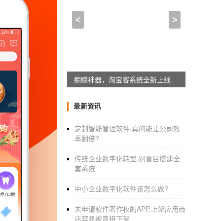
一个app十五天可以完成吗
<
>
2021-02-04 15:00:00
来自于
应用公园
android app开发一个界面多久
这个与产品的复杂度有很大的关系，复杂
躺赚神器，淘宝客系统全新上线
会先选择功能比较少的产品来实现。我的为数不
最新资讯
1.找一个API，根据序列号去请求查询数
定制智能管理软件,真的能让公司效
率翻倍?
2.另一个大功能就是记录查询历史
传统企业数字化转型,别盲目搭建全
功能少，逻辑不复杂对于我来说有一个好
套系统
情，再去完成什么事情。
中小企业数字化软件该怎么做?
一个app十五天可以完成吗_中国app开发
未申请软件著作权的APP,上架应用商
店容易被直接下架