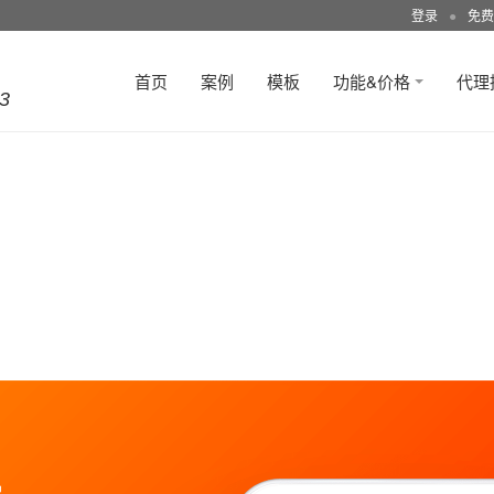
登录
●
免费
首页
案例
模板
功能&价格
代理
3