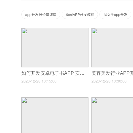
app开发报价单详情
新闻APP开发教程
追女生app开发
如何开发安卓电子书APP 安卓APP开发
2020-12-28 10:15:00
2020-12-28 10:30:00