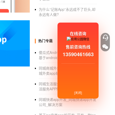
为什么“记账App”永远成不了巨头,却
永远有人做?
开发一个类似的app，首页要了解自己的
的开发根据需求给一个合理的价格，然后
定制
在线咨询
外卖超人这种
app开发要多少钱
热门专题
售前咨询热线
app开发价钱合理是一方面，更要注重是
傻瓜式Android APP开发入门教程_
13590461663
价往往比正规大型的
APP开发公司
的报价要低
基于android的APP开发_入门教程
（如APP功能上面的小调整，APP的更新和
员少，甚至没有售后，
同城商城外卖app如何开发_同城商
开发一个APP
是给你使
城外卖app软件开发公司
如果是你自己的快餐店需要外卖的平台的
同城生活服务APP开发_同城本地生
现在客户很怕麻烦。要是APP的话，客户得
活服务APP制作方式_公司_价格
[关闭]
受着APP的推送下下订单。老板，我只是想吃个饭.
同城快递app开发_同城快递app开发
公司_解决方案