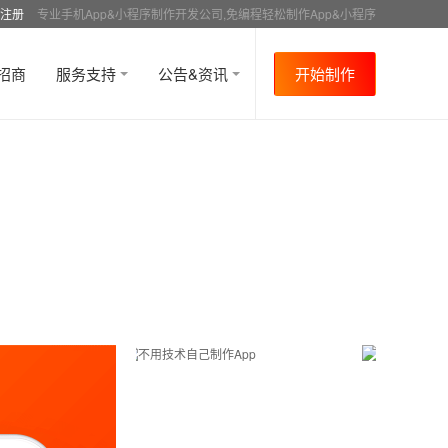
注册
专业手机App&小程序制作开发公司,免编程轻松制作App&小程序
招商
服务支持
公告&资讯
开始制作
首页
行业资讯
媒体报道
资讯详情
>
>
>