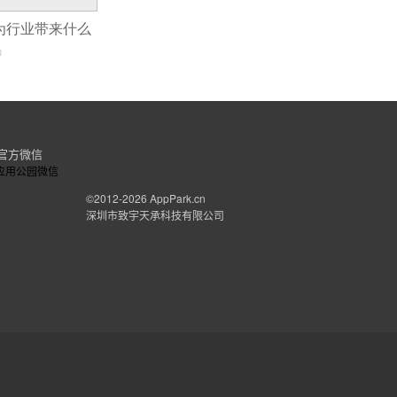
能为行业带来什么
0
官方微信
©2012-2026
AppPark.cn
深圳市致宇天承科技有限公司