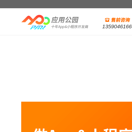
1359046166