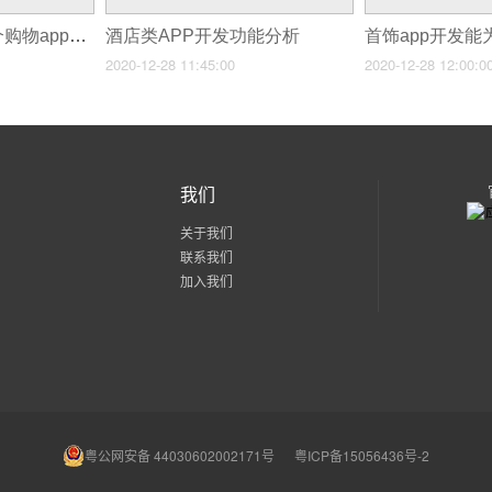
安卓应用开发做一个购物app_开发一个app法务应该做什么
酒店类APP开发功能分析
首饰app开发
2020-12-28 11:45:00
2020-12-28 12:00:0
我们
关于我们
联系我们
加入我们
粤公网安备 44030602002171号
粤ICP备15056436号-2