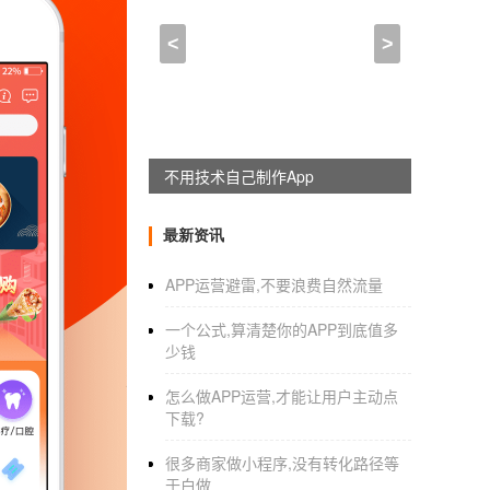
app开发工作是吃青春饭吗
<
>
2020-12-18 21:15:00
来自于
应用公园
共享厨房App开发引领共享经济时代
开创了新一波的创业风潮，正在改造了一
躺赚神器，淘宝客系统全新上线
上一口放心饭菜更温暖的了，用户只需要打开
等熟了以后可以一起拼饭。提到买菜做饭，如
最新资讯
户不需要到菜市场和超市也能买到放心蔬菜，
APP运营避雷,不要浪费自然流量
小而美的复式公寓经常会有叫好不叫座的情况
可以到附近的厨房大展身手，有利于增加用
一个公式,算清楚你的APP到底值多
少钱
怎么制作个和百度外卖一样的APP
怎么做APP运营,才能让用户主动点
下载?
百度外卖app是由百度推出的订餐生活类
食、水果、咖啡、蛋糕等外卖信息，想在哪儿
很多商家做小程序,没有转化路径等
味体验。
于白做