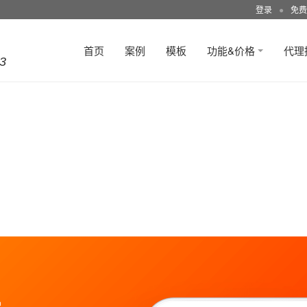
登录
●
免费
首页
案例
模板
功能&价格
代理
3