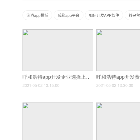
洗浴app模板
成都app平台
如何开发APP软件
移民留
呼和浩特app开发企业选择上一般_呼和浩特APP开发公司的选择标准是什么
2021-05-02 13:15:00
2021-05-02 13:30:00