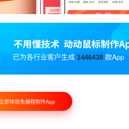
已为各行业客户生成
款App
1446438
立即体验免编程制作App