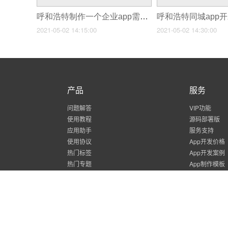
呼和浩特制作一个企业app需要多少_呼和浩特制作一个类似抖音APP需要多少钱
2021-05-02 14:15:00
2021-05-02 14:30:00
产品
服务
问题解答
VIP功能
使用教程
源码部署版
应用助手
服务支持
使用协议
App开发价格
热门标签
App开发案例
热门专题
App制作模板