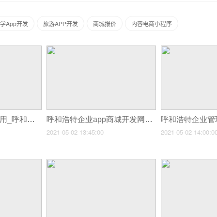
学App开发
旅游APP开发
商城报价
内容电商小程序
呼和浩特app开发费用_呼和浩特开发一个APP需要多少钱
呼和浩特企业app商城开发网站模板_呼和浩特移动商城App开发促进电商
2021-05-02 13:45:00
2021-05-02 14:00:0