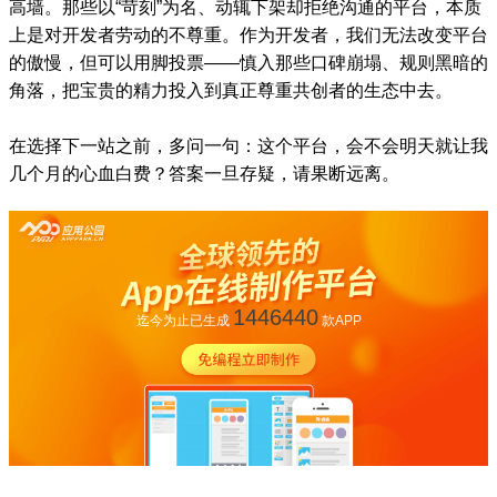
高墙。那些以“苛刻”为名、动辄下架却拒绝沟通的平台，本质
上是对开发者劳动的不尊重。作为开发者，我们无法改变平台
的傲慢，但可以用脚投票——慎入那些口碑崩塌、规则黑暗的
角落，把宝贵的精力投入到真正尊重共创者的生态中去。
在选择下一站之前，多问一句：这个平台，会不会明天就让我
几个月的心血白费？答案一旦存疑，请果断远离。
1446440
迄今为止已生成
款APP