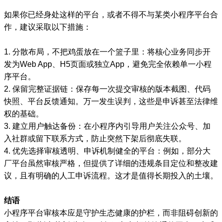
如果你已经身处这样的平台，或者不得不与某类小程序平台合
作，建议采取以下措施：
1. 分散布局，不把鸡蛋放在一个篮子里：将核心业务同步开
发为Web App、H5页面或独立App，避免完全依赖单一小程
序平台。
2. 保留完整证据链：保存每一次提交审核的版本截图、代码
快照、平台反馈通知。万一发生误判，这些是申诉甚至法律维
权的基础。
3. 建立用户触达备份：在小程序内引导用户关注公众号、加
入社群或留下联系方式，防止突然下架后彻底失联。
4. 优先选择审核透明、申诉机制健全的平台：例如，部分大
厂平台虽然审核严格，但提供了详细的违规条目定位和整改建
议，且有明确的人工申诉流程。这才是值得长期投入的土壤。
结语
小程序平台审核本应是守护生态健康的护栏，而非阻碍创新的