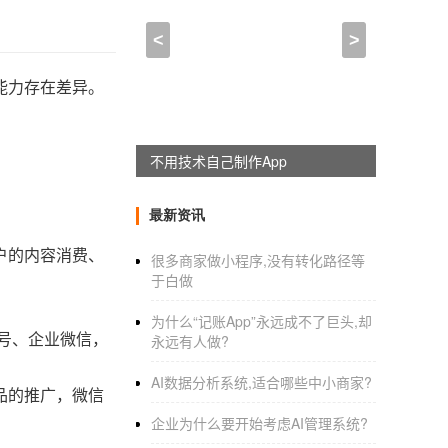
<
>
能力存在差异。
不用技术自己制作App
最新资讯
户的内容消费、
很多商家做小程序,没有转化路径等
于白做
为什么“记账App”永远成不了巨头,却
频号、企业微信，
永远有人做?
AI数据分析系统,适合哪些中小商家?
品的推广，微信
企业为什么要开始考虑AI管理系统?