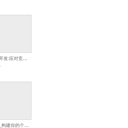
电子商务小程序开发:应对竞争的差异化策略
0
开发刷题小程序_构建你的个性化知识宝库