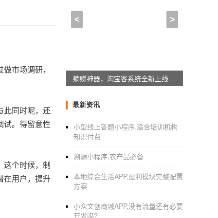
<
>
过做市场调研，
躺赚神器，淘宝客系统全新上线
最新资讯
与此同时呢，还
调试。得留意性
小型线上答题小程序,适合培训机构
知识付费
溯源小程序,农产品必备
。这个时候，制
本地综合生活APP,盈利模块完整配置
潜在用户，提升
方案
小众文创商城APP,没有流量还有必要
开发吗?