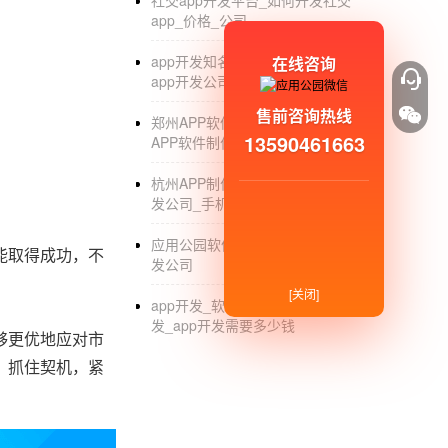
社交app开发平台_如何开发社交
app_价格_公司
app开发知名公司_国内比较知名的
在线咨询
app开发公司有哪些_排名
售前咨询热线
郑州APP软件开发外包公司_郑州
13590461663
APP软件制作_定制公司
杭州APP制作公司_杭州专业APP开
发公司_手机软件开发定制_外包
应用公园软件开发_app开发_app开
能取得成功，不
发公司
[关闭]
app开发_软件开发公司_深圳app开
发_app开发需要多少钱
够更优地应对市
。抓住契机，紧