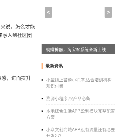
<
>
户来说，怎么才能
速融入到社区团
躺赚神器，淘宝客系统全新上线
最新资讯
虑感，进而提升
小型线上答题小程序,适合培训机构
知识付费
溯源小程序,农产品必备
本地综合生活APP,盈利模块完整配置
方案
小众文创商城APP,没有流量还有必要
开发吗?