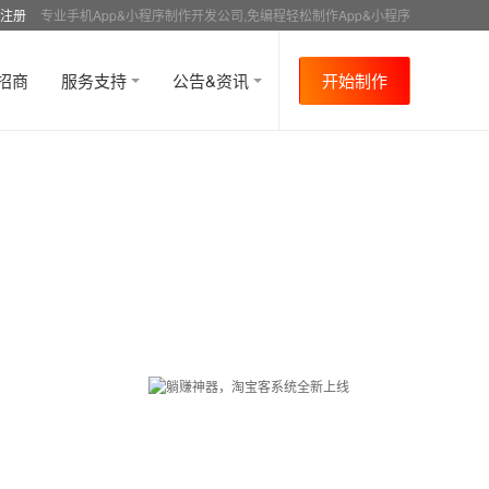
注册
专业手机App&小程序制作开发公司,免编程轻松制作App&小程序
招商
服务支持
公告&资讯
开始制作