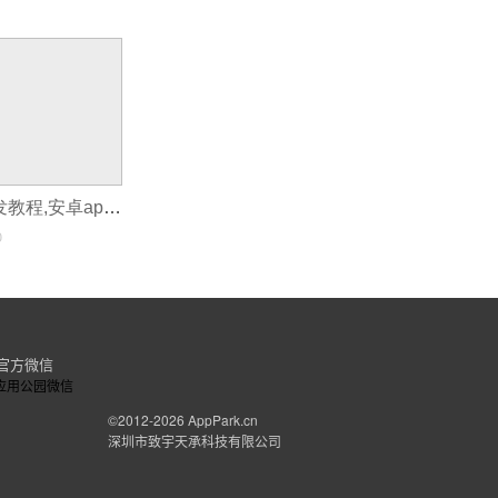
安卓图像app开发教程,安卓app开发入门教程
0
官方微信
©2012-2026
AppPark.cn
深圳市致宇天承科技有限公司