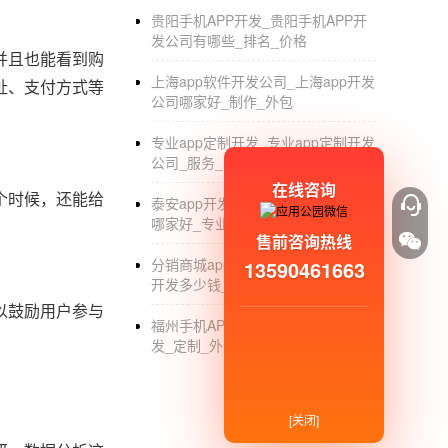
贵阳手机APP开发_贵阳手机APP开
发公司有哪些_排名_价格
并且也能看到购
上海app软件开发公司_上海app开发
址、支付方式等
公司哪家好_制作_外包
专业app定制开发_专业app定制开发
公司_服务_团队
在线咨询
个时候，还能给
泰安app开发_泰安手机app开发公司
哪家好_专业公司
售前咨询热线
分销商城app开发_分销商城系统app
13590461663
开发多少钱_平台制作
以鼓励用户参与
福州手机APP定制开发_福州APP开
发_定制_外包_公司
[关闭]