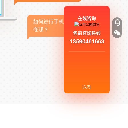
在线咨询
如何进行手机APP商业
变现？
售前咨询热线
13590461663
[关闭]