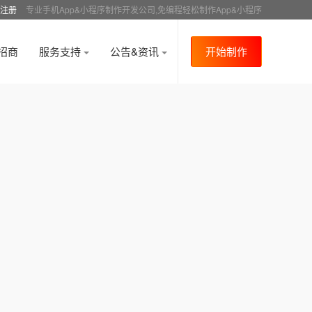
注册
专业手机App&小程序制作开发公司,免编程轻松制作App&小程序
招商
服务支持
公告&资讯
开始制作