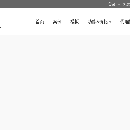
登录
●
免费
首页
案例
模板
功能&价格
代理
3