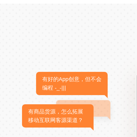
有好的App创意，但不会
编程 -_-|||
有商品货源，怎么拓展
移动互联网客源渠道？