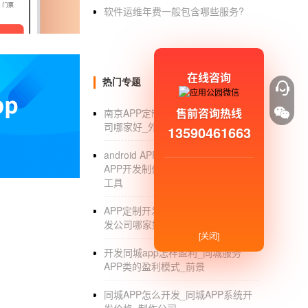
app开发公司
软件运维年费一般包含哪些服务?
app开发按照项目进度流程分为：前期需
户认可后交付项目，同时交付项目源代码以及项目
行上架到各大主流应用市场。一般项目启动后就会
在线咨询
热门专题
要早做准备。以上架到苹果appStore为例
售前咨询热线
南京APP定制_南京APP定制外包公
的申请要求。
司哪家好_外包开发公司
13590461663
重庆APP开发：
手机商城app开发
注
android APP开发制作软件_android
APP开发制作软件哪个好_入门教程_
安卓益APP制作，都是一些很成熟的商城
工具
手机
商城APP开发
点注意的其实就一个，A
APP定制开发公司_专业APP定制开
appstore；很多都是只管开发，不管上架
发公司哪家好_流程_价格
[关闭]
app上架安卓市场_安卓app开发上传
开发同城app怎样盈利_同城服务
APP类的盈利模式_前景
怎么用源码开发APP
同城APP怎么开发_同城APP系统开
首先你需要有开发知识，之后下载专业工