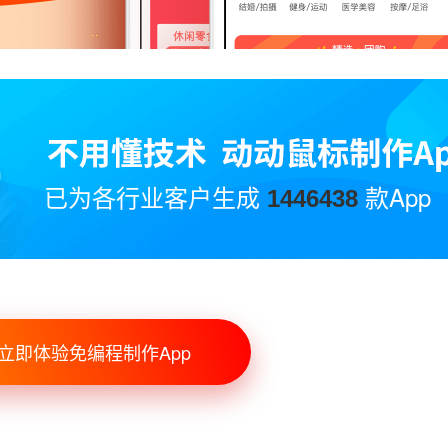
已为各行业客户生成
款App
1446438
立即体验免编程制作App