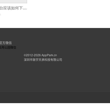
自建APP购物平台应该如何下手？
0
官方微信
©2012-2026
AppPark.cn
深圳市致宇天承科技有限公司