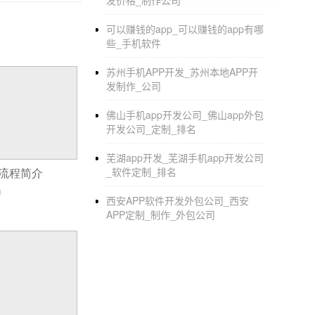
发价格_制作公司
APP又分为安卓APP和苹果APP，这两个
可以赚钱的app_可以赚钱的app有哪
了现在的APP开发大多会用到不同的几个工具
些_手机软件
如果你想简单的开发APP，快速的上手可以关
苏州手机APP开发_苏州本地APP开
平台不需要你会太专业的工具，一样的实现各种
发制作_公司
术，更加适合上架苹果APPstore和
安卓应用商
佛山手机app开发公司_佛山app外包
开发公司_定制_排名
芜湖app开发_芜湖手机app开发公司
_软件定制_排名
个流程简介
0
西安APP软件开发外包公司_西安
APP定制_制作_外包公司