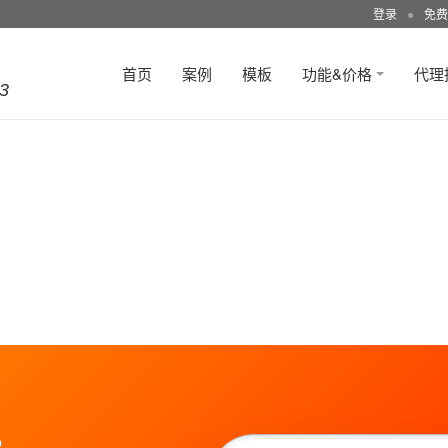
登录
●
免费
首页
案例
模板
功能&价格
代理
3