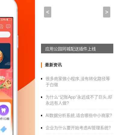
app上架安卓市场_安卓a
<
>
2020-11-19 15:45:00
来自于
应用公园
安卓市场开发者如何上传APP？
安卓市场上传app：
应用公园同城配送插件上线
首先要保证能正常运行；
最新资讯
很多商家做小程序,没有转化路径等
其次应用信息描述要准确，其中一张作展
于白做
安卓市场开发者上传APP可以到酷传上传
为什么“记账App”永远成不了巨头,却
永远有人做?
现在好多应用市场都开放地接受app，比如
架前应该会先审核。如果你说的是名字叫“安卓市
AI数据分析系统,适合哪些中小商家?
app上架安卓市场_安卓app开发上传
企业为什么要开始考虑AI管理系统?