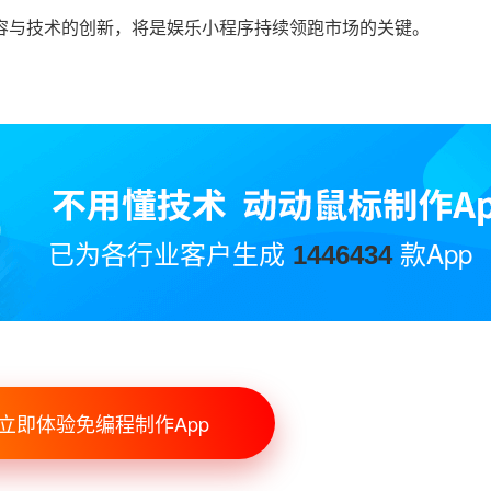
容与技术的创新，将是娱乐小程序持续领跑市场的关键。
已为各行业客户生成
款App
1446434
立即体验免编程制作App