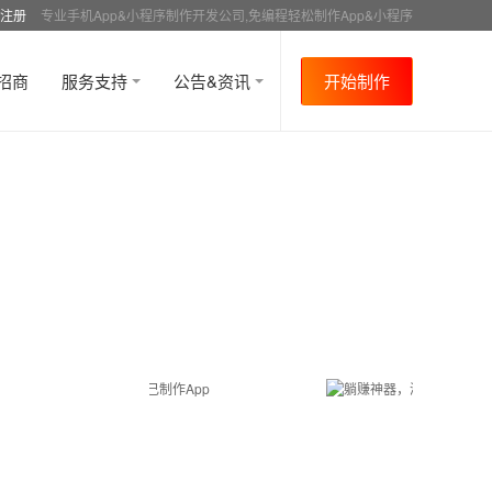
注册
专业手机App&小程序制作开发公司,免编程轻松制作App&小程序
招商
服务支持
公告&资讯
开始制作