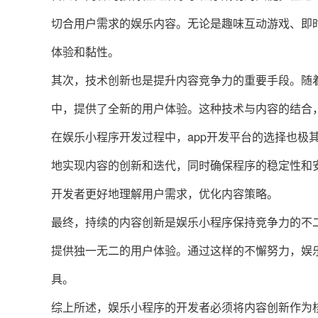
切合用户需求的娱乐内容。无论是趣味互动游戏、即
体验和黏性。
其次，技术创新也是提升内容竞争力的重要手段。随着技
中，提供了全新的用户体验。这种技术与内容的结合
在娱乐小程序开发过程中，app开发平台的选择也极
地实现内容的创新和迭代，同时确保程序的稳定性和
开发者更好地理解用户需求，优化内容策略。
最终，持续的内容创新是娱乐小程序保持竞争力的不
提供独一无二的用户体验。通过这样的不懈努力，娱
具。
综上所述，娱乐小程序的开发者必须将内容创新作为核