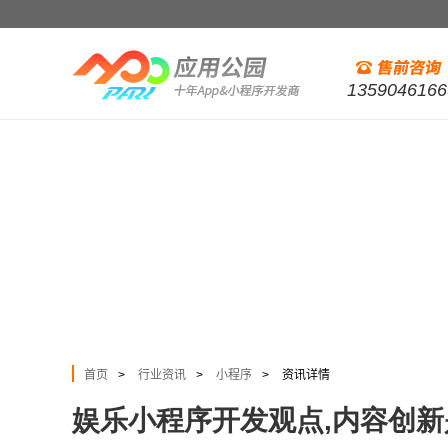
1359046166
首页
行业资讯
小程序
资讯详情
>
>
>
娱乐小程序开发观点,内容创