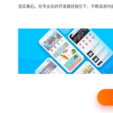
坚实基石。在专业化的开发路径指引下，不断追求内