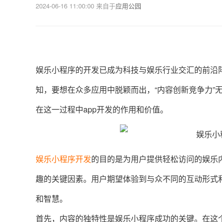
2024-06-16 11:00:00
来自于
应用公园
娱乐小程序的开发已成为科技与娱乐行业交汇的前沿
知，要想在众多应用中脱颖而出，“内容创新竞争力”
在这一过程中app开发的作用和价值。
娱乐小程序开发
的目的是为用户提供轻松访问的娱乐
趣的关键因素。用户期望体验到与众不同的互动形式
和智慧。
首先，内容的独特性是娱乐小程序成功的关键。在这