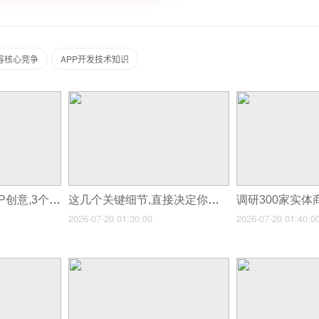
容核心竞争
APP开发技术知识
如何用MVP验证APP创意,3个步骤降低开发风险!
这几个关键细节,直接决定你的APP能不能站稳行业市场
2026-07-20 01:30:00
2026-07-20 01:40:0